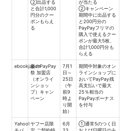
②出品する
が当たる
と合計1,000
②キャンペーン
円分のクー
期間中に出品する
ポンもらえ
と200円分の
る
PayPayフリマの
購入で使えるクー
ポンが最大5枚、
合計1,000円分も
らえる
ebookjapan
夏のPayPay
7月1
期間中対象のオン
祭 加盟店
日～
ラインショップに
（オンライ
25日
おいてPayPay残
ンショッ
（午
高支払いで最大
プ）キャン
前9
25％相当の
ペーン
時よ
PayPayボーナス
り開
を付与
始）
Yahoo!
ヤフー店限
6月
①通常5のつく日
モバ
定 ご契約特
23
および日曜日のみ