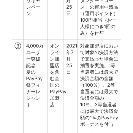
うキャ
月
タンダードコー
ンペー
25
ス」の運用中残高
ン
日
（運用ポイント）
100円相当（お一
人様につき1回の
み）を付与
③
4,000万
オン
2021
対象加盟店におい
ユーザ
ライ
年7
て対象の決済方法
ー突破
ン加
月
で支払った場合に
記念！
盟店
25
抽選を実施。1等
夏の
を含
日
当選者には最大で
PayPay
む全
決済金額の全額
祭フィ
国の
（100％）、2等
ナーレ
PayPay
当選者には最大で
ジャン
加盟
決済金額の
ボ
店
10％、3等当選者
には最大で決済金
額の1％のPayPay
ボーナスを付与