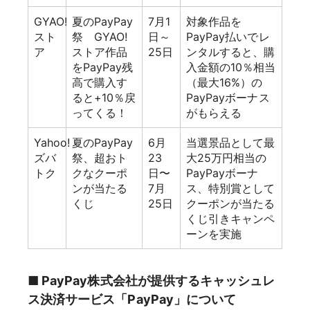
GYAO!
夏のPayPay
7月1
対象作品を
スト
祭 GYAO!
日～
PayPay払いでレ
ア
ストア作品
25日
ンタルすると、購
をPayPay残
入金額の10％相当
高で購入す
（最大16%）の
ると+10％戻
PayPayボーナス
ってくる！
がもらえる
Yahoo!
夏のPayPay
6月
当選景品として最
ズバ
祭、超おト
23
大25万円相当の
トク
クなクーポ
日〜
PayPayボーナ
ンが当たる
7月
ス、特別賞として
くじ
25日
クーポンが当たる
くじ引きキャンペ
ーンを実施
■ PayPay株式会社が提供するキャッシュレ
ス決済サービス「PayPay」について