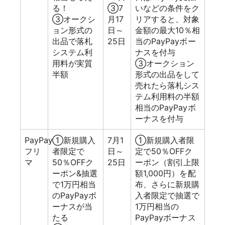
る！
③7
いなどの条件をク
③オークシ
月17
リアすると、対象
ョン形式の
日～
金額の最大10％相
出品で落札
25日
当のPayPayボー
システム利
ナスを付与
用料が実質
③オークション
半額
形式の出品をして
売れたら落札シス
テム利用料の半額
相当のPayPayボ
ーナスを付与
PayPay
①新規購入
7月1
①新規購入者限
フリ
者限定で
日～
定で50％OFFク
マ
50％OFFク
25日
ーポン（割引上限
ーポン&抽選
額1,000円）を配
で1万円相当
布、さらに新規購
のPayPayボ
入者限定で抽選で
ーナスが当
1万円相当の
たる
PayPayボーナス