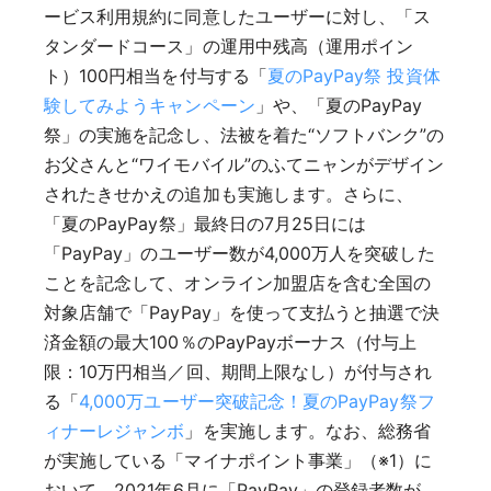
ービス利用規約に同意したユーザーに対し、「ス
タンダードコース」の運用中残高（運用ポイン
ト）100円相当を付与する「
夏のPayPay祭 投資体
験してみようキャンペーン
」や、「夏のPayPay
祭」の実施を記念し、法被を着た“ソフトバンク”の
お父さんと“ワイモバイル”のふてニャンがデザイン
されたきせかえの追加も実施します。さらに、
「夏のPayPay祭」最終日の7月25日には
「PayPay」のユーザー数が4,000万人を突破した
ことを記念して、オンライン加盟店を含む全国の
対象店舗で「PayPay」を使って支払うと抽選で決
済金額の最大100％のPayPayボーナス（付与上
限：10万円相当／回、期間上限なし）が付与され
る「
4,000万ユーザー突破記念！夏のPayPay祭フ
ィナーレジャンボ
」を実施します。なお、総務省
が実施している「マイナポイント事業」（※1）に
おいて、2021年6月に「PayPay」の登録者数が