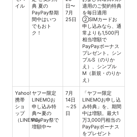
イル
典 夏の
日〜
適用のご契約特典
PayPay祭期
7月
を毎日適用
間中はいつ
25日
②SIMカードお
でもおト
申し込みなら、通
ク！
常よりも1,500円
相当増額で
PayPayボーナス
プレゼント。シン
プルS（のりか
え）、シンプル
M（新規・のりか
え）
Yahoo!
ヤフー限定
7月
「ヤフー限定
携帯
LINEMOお
14日
LINEMOお申し込
ショ
申し込み特
～25
み特典」を、期間
ップ
典〜夏の
日
中は増額。最大1
（LINEMO）
PayPay祭で
万3,000円相当の
増額中〜
PayPayボーナス
をプレゼント