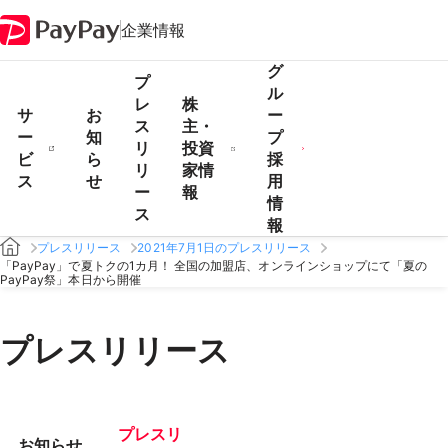
企業情報
グ
プ
ル
レ
株
サ
お
ー
ス
主・
ー
知
プ
リ
投資
ビ
ら
採
リ
家情
ス
せ
用
ー
報
情
ス
報
プレスリリース
2021年7月1日のプレスリリース
「PayPay」で夏トクの1カ月！ 全国の加盟店、オンラインショップにて「夏の
PayPay祭」本日から開催
プレスリリース
プレスリ
お知らせ