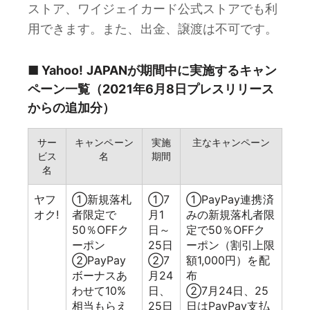
ストア、ワイジェイカード公式ストアでも利
用できます。また、出金、譲渡は不可です。
■ Yahoo! JAPANが期間中に実施するキャン
ペーン一覧（2021年6月8日プレスリリース
からの追加分）
サー
キャンペーン
実施
主なキャンペーン
ビス
名
期間
名
ヤフ
①新規落札
①7
①PayPay連携済
オク!
者限定で
月1
みの新規落札者限
50％OFFク
日～
定で50％OFFク
ーポン
25日
ーポン（割引上限
②PayPay
②7
額1,000円）を配
ボーナスあ
月24
布
わせて10%
日、
②7月24日、25
相当もらえ
25日
日はPayPay支払