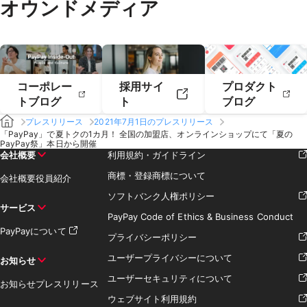
オウンドメディア
2019年2月
2019年1月
コーポレー
採用サイ
プロダクト
トブログ
ト
ブログ
プレスリリース
2021年7月1日のプレスリリース
「PayPay」で夏トクの1カ月！ 全国の加盟店、オンラインショップにて「夏の
PayPay祭」本日から開催
会社概要
利用規約・ガイドライン
商標・登録商標について
会社概要
役員紹介
ソフトバンク人権ポリシー
サービス
PayPay Code of Ethics & Business Conduct
PayPayについて
プライバシーポリシー
ユーザープライバシーについて
お知らせ
ユーザーセキュリティについて
お知らせ
プレスリリース
ウェブサイト利用規約