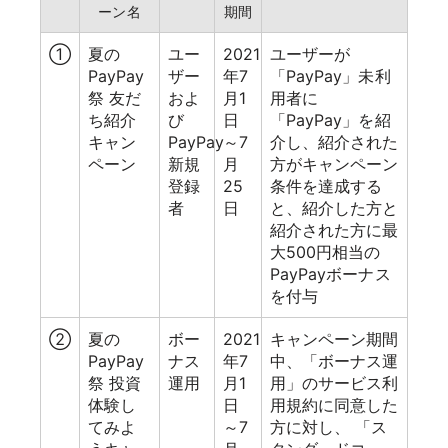
ーン名
期間
①
夏の
ユー
2021
ユーザーが
PayPay
ザー
年7
「PayPay」未利
祭 友だ
およ
月1
用者に
ち紹介
び
日
「PayPay」を紹
キャン
PayPay
～7
介し、紹介された
ペーン
新規
月
方がキャンペーン
登録
25
条件を達成する
者
日
と、紹介した方と
紹介された方に最
大500円相当の
PayPayボーナス
を付与
②
夏の
ボー
2021
キャンペーン期間
PayPay
ナス
年7
中、「ボーナス運
祭 投資
運用
月1
用」のサービス利
体験し
日
用規約に同意した
てみよ
～7
方に対し、 「ス