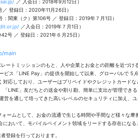
sai.jp/
／ 入会日：2018年9月12日）
 登録日：2020年11月26日）
関東（ク）第106号 ／ 登録日：2019年７月1日）
it.or.jp/
／入会日：2019年７月1日）
号 ／ 登録日：2021年６月25日）
jp/main
CE」のコーポレートミッションのもと、人や企業とお金との距離を近づ
ス「LINE Pay」の提供を開始して以来、グローバルで 5,6
く対応しており、ユーザーはプリペイドやクレジットカードな
「LINE」友だちとの送金や割り勘、簡単に支出が管理でき
運営を通して培ってきた高いレベルのセキュリティに加え、ユーザ
プラットフォームとして、お金の流通で生じる時間や手間など様々
会において、モバイルペイメント領域をリードする存在になる
事業者登録を行っております。