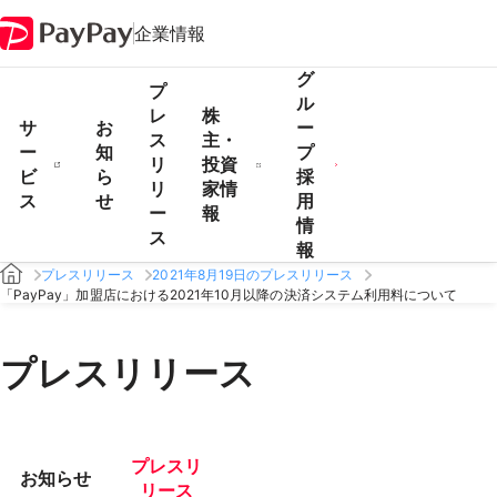
企業情報
グ
プ
ル
レ
株
サ
お
ー
ス
主・
ー
知
プ
リ
投資
ビ
ら
採
リ
家情
ス
せ
用
ー
報
情
ス
報
プレスリリース
2021年8月19日のプレスリリース
「PayPay」加盟店における2021年10月以降の決済システム利用料について
プレスリリース
プレスリ
お知らせ
リース