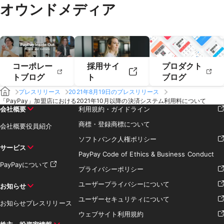
オウンドメディア
2019年2月
2019年1月
コーポレー
採用サイ
プロダクト
トブログ
ト
ブログ
プレスリリース
2021年8月19日のプレスリリース
「PayPay」加盟店における2021年10月以降の決済システム利用料について
会社概要
利用規約・ガイドライン
商標・登録商標について
会社概要
役員紹介
ソフトバンク人権ポリシー
サービス
PayPay Code of Ethics & Business Conduct
PayPayについて
プライバシーポリシー
ユーザープライバシーについて
お知らせ
ユーザーセキュリティについて
お知らせ
プレスリリース
ウェブサイト利用規約