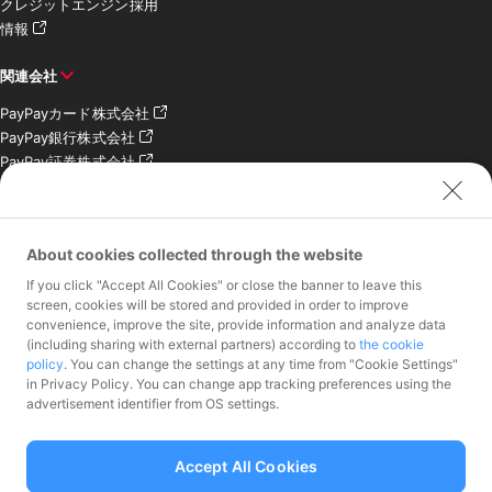
クレジットエンジン採用
情報
関連会社
PayPayカード株式会社
PayPay銀行株式会社
PayPay証券株式会社
PayPay SC株式会社
PayPay India Pvt. Ltd.
クレジットエンジン株式
About cookies collected through the website
会社
If you click "Accept All Cookies" or close the banner to leave this
お問い合わせ
screen, cookies will be stored and provided in order to improve
convenience, improve the site, provide information and analyze data
加盟店様専用お問い合わ
(including sharing with external partners) according to
the cookie
policy
. You can change the settings at any time from "Cookie Settings"
せ
in Privacy Policy. You can change app tracking preferences using the
報道関係者様専用お問い
advertisement identifier from OS settings.
合わせ
株主・投資家様専用お問
い合わせ
Accept All Cookies