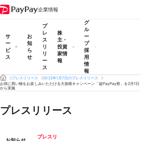
企業情報
グ
プ
ル
レ
株
サ
お
ー
ス
主・
ー
知
プ
リ
投資
ビ
ら
採
リ
家情
ス
せ
用
ー
報
情
ス
報
プレスリリース
2022年1月7日のプレスリリース
お得に買い物をお楽しみいただける大規模キャンペーン「超PayPay祭」を2月1日
から実施
プレスリリース
プレスリ
お知らせ