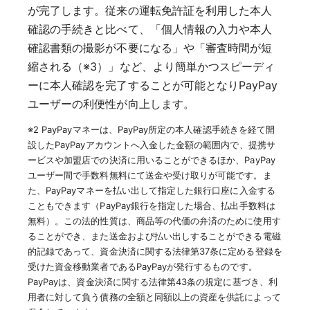
が完了します。従来の運転免許証を利用した本人
確認の手続きと比べて、「個人情報の入力や本人
確認書類の撮影が不要になる」や「審査時間が短
縮される（※3）」など、より簡単かつスピーディ
ーに本人確認を完了することが可能となりPayPay
ユーザーの利便性が向上します。
※2 PayPayマネーは、PayPay所定の本人確認手続きを経て開
設したPayPayアカウントへ入金した金額の範囲内で、提携サ
ービスや加盟店での決済に用いることができるほか、PayPay
ユーザー間で手数料無料にて送金や受け取りが可能です。ま
た、PayPayマネーを払い出して指定した銀行口座に入金する
こともできます（PayPay銀行を指定した場合、払出手数料は
無料）。この法的性質は、商品等の代価の弁済のために使用す
ることができ、また送金および払い出しすることができる電磁
的記録であって、資金決済に関する法律第37条に定める登録を
受けた資金移動業者であるPayPayが発行するものです。
PayPayは、資金決済に関する法律第43条の規定に基づき、利
用者に対して負う債務の全額と同額以上の資産を供託によって