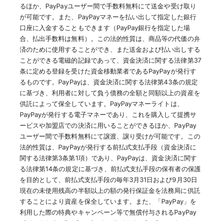
るほか、PayPayユーザー間で手数料無料にて送金や受け取り
が可能です。また、PayPayマネーを払い出して指定した銀行
口座に入金することもできます（PayPay銀行を指定した場
合、払出手数料は無料）。この法的性質は、商品等の代価の弁
済のために使用することができ、また送金および払い出しする
ことができる電磁的記録であって、資金決済に関する法律第37
条に定める登録を受けた資金移動業者であるPayPayが発行す
るものです。PayPayは、資金決済に関する法律第43条の規定
に基づき、利用者に対して負う債務の全額と同額以上の資産を
供託によって保全しています。PayPayマネーライトは、
PayPayが発行する電子マネーであり、これを購入して提携サ
ービスや加盟店での決済に用いることができるほか、PayPay
ユーザー間で手数料無料にて譲渡、譲り受けが可能です。この
法的性質は、PayPayが発行する前払式支払手段（資金決済に
関する法律第3条第1項）であり、PayPayは、資金決済に関す
る法律第14条の規定に基づき、前払式支払手段の保有者の保護
を目的として、前払式支払手段の毎年3月31日および9月30日
現在の未使用残高の半額以上の額の発行保証金を法務局に供託
することにより資産を保全しています。また、「PayPay」を
利用した際の特典やキャンペーン等で無償付与されるPayPay