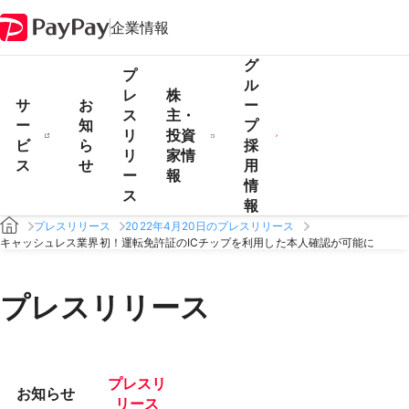
企業情報
グ
プ
ル
レ
株
サ
お
ー
ス
主・
ー
知
プ
リ
投資
ビ
ら
採
リ
家情
ス
せ
用
ー
報
情
ス
報
プレスリリース
2022年4月20日のプレスリリース
キャッシュレス業界初！運転免許証のICチップを利用した本人確認が可能に
プレスリリース
プレスリ
お知らせ
リース