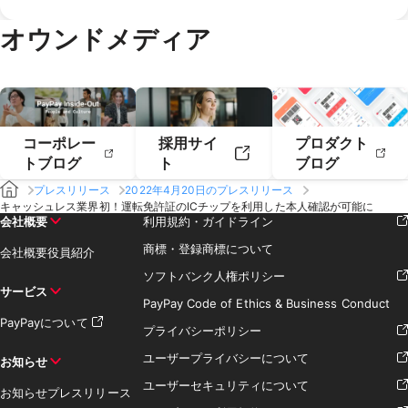
2020年2月
2020年1月
2019年4月
2019年3月
オウンドメディア
2019年2月
2019年1月
コーポレー
採用サイ
プロダクト
トブログ
ト
ブログ
プレスリリース
2022年4月20日のプレスリリース
キャッシュレス業界初！運転免許証のICチップを利用した本人確認が可能に
会社概要
利用規約・ガイドライン
商標・登録商標について
会社概要
役員紹介
ソフトバンク人権ポリシー
サービス
PayPay Code of Ethics & Business Conduct
PayPayについて
プライバシーポリシー
ユーザープライバシーについて
お知らせ
ユーザーセキュリティについて
お知らせ
プレスリリース