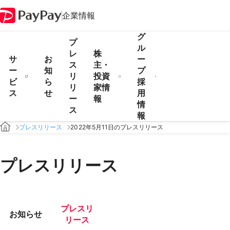
企業情報
グ
プ
ル
レ
株
サ
お
ー
ス
主・
ー
知
プ
リ
投資
ビ
ら
採
リ
家情
ス
せ
用
ー
報
情
ス
報
プレスリリース
2022年5月11日のプレスリリース
プレスリリース
プレスリ
お知らせ
リース