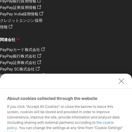
PayPay銀行採用情報
PayPay証券採用情報
PayPay India採用情報
クレジットエンジン採用
情報
関連会社
PayPayカード株式会社
PayPay銀行株式会社
PayPay証券株式会社
PayPay SC株式会社
PayPay India Pvt. Ltd.
クレジットエンジン株式
会社
About cookies collected through the website
お問い合わせ
If you click "Accept All Cookies" or close the banner to leave this
加盟店様専用お問い合わ
screen, cookies will be stored and provided in order to improve
convenience, improve the site, provide information and analyze data
せ
(including sharing with external partners) according to
the cookie
報道関係者様専用お問い
policy
. You can change the settings at any time from "Cookie Settings"
合わせ