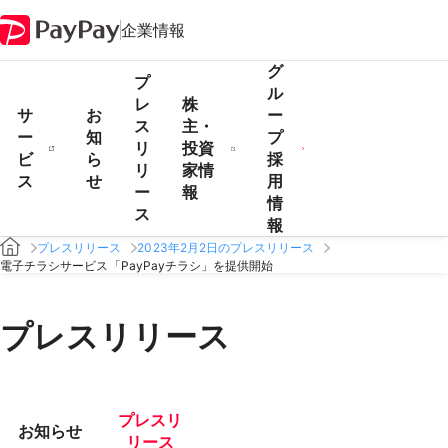
企業情報
グ
プ
ル
レ
株
サ
お
ー
ス
主・
ー
知
プ
リ
投資
ビ
ら
採
リ
家情
ス
せ
用
ー
報
情
ス
報
プレスリリース
2023年2月2日のプレスリリース
電子チラシサービス「PayPayチラシ」を提供開始
プレスリリース
プレスリ
お知らせ
リース