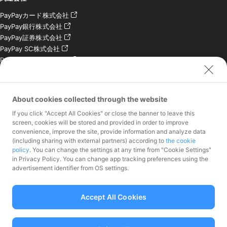
PayPayカード株式会社
PayPay銀行株式会社
PayPay証券株式会社
PayPay SC株式会社
PayPay India Pvt. Ltd.
クレジットエンジン株式
会社
About cookies collected through the website
お問い合わせ
If you click "Accept All Cookies" or close the banner to leave this
加盟店様専用お問い合わ
screen, cookies will be stored and provided in order to improve
convenience, improve the site, provide information and analyze data
せ
(including sharing with external partners) according to
the cookie
報道関係者様専用お問い
policy
. You can change the settings at any time from "Cookie Settings"
合わせ
in Privacy Policy. You can change app tracking preferences using the
株主・投資家様専用お問
advertisement identifier from OS settings.
い合わせ
Accept All Cookies