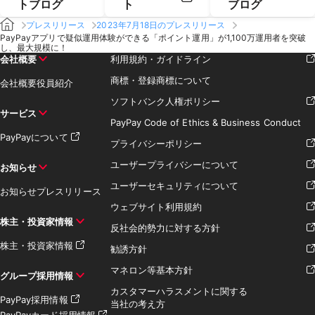
トブログ
ト
ブログ
プレスリリース
2023年7月18日のプレスリリース
PayPayアプリで疑似運用体験ができる「ポイント運用」が1,100万運用者を突破
し、最大規模に！
会社概要
利用規約・ガイドライン
商標・登録商標について
会社概要
役員紹介
ソフトバンク人権ポリシー
サービス
PayPay Code of Ethics & Business Conduct
PayPayについて
プライバシーポリシー
ユーザープライバシーについて
お知らせ
ユーザーセキュリティについて
お知らせ
プレスリリース
ウェブサイト利用規約
株主・投資家情報
反社会的勢力に対する方針
株主・投資家情報
勧誘方針
マネロン等基本方針
グループ採用情報
カスタマーハラスメントに関する
PayPay採用情報
当社の考え方