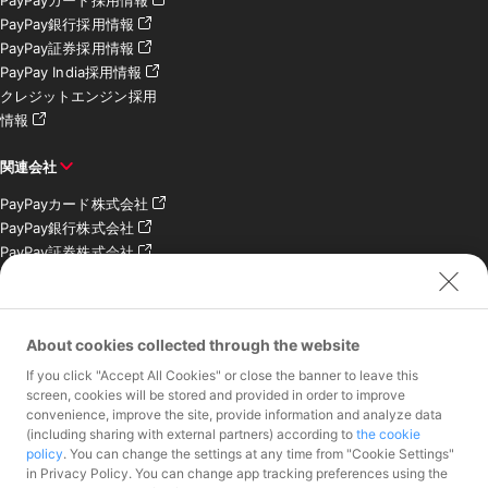
PayPayカード採用情報
PayPay銀行採用情報
PayPay証券採用情報
PayPay India採用情報
クレジットエンジン採用
情報
関連会社
PayPayカード株式会社
PayPay銀行株式会社
PayPay証券株式会社
PayPay SC株式会社
PayPay India Pvt. Ltd.
クレジットエンジン株式
About cookies collected through the website
会社
If you click "Accept All Cookies" or close the banner to leave this
お問い合わせ
screen, cookies will be stored and provided in order to improve
convenience, improve the site, provide information and analyze data
加盟店様専用お問い合わ
(including sharing with external partners) according to
the cookie
policy
. You can change the settings at any time from "Cookie Settings"
せ
in Privacy Policy. You can change app tracking preferences using the
報道関係者様専用お問い