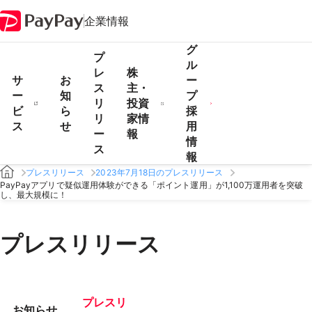
企業情報
グ
プ
ル
レ
株
サ
お
ー
ス
主・
ー
知
プ
リ
投資
ビ
ら
採
リ
家情
ス
せ
用
ー
報
情
ス
報
プレスリリース
2023年7月18日のプレスリリース
PayPayアプリで疑似運用体験ができる「ポイント運用」が1,100万運用者を突破
し、最大規模に！
プレスリリース
プレスリ
お知らせ