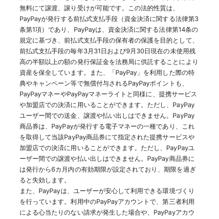
無料にて譲渡、譲り受けが可能です。この法的性質は、
PayPayが発行する前払式支払手段（資金決済に関する法律第3
条第1項）であり、PayPayは、資金決済に関する法律第14条の
規定に基づき、前払式支払手段の保有者の保護を目的として、
前払式支払手段の毎年3月31日および9月30日現在の未使用残
高の半額以上の額の発行保証金を法務局に供託することにより
資産を保全しています。また、「PayPay」を利用した際の特
典やキャンペーン等で無償付与されるPayPayポイントも、
PayPayマネーやPayPayマネーライトと同様に、提携サービス
や加盟店での決済に用いることができます。ただし、PayPay
ユーザー間での送金、譲渡や払い出しはできません。PayPay
商品券は、PayPayが発行する電子マネーの一種であり、これ
を取得して当該PayPay商品券にて指定された提携サービスや
加盟店での決済に用いることができます。ただし、PayPayユ
ーザー間での譲渡や払い出しはできません。PayPay商品券に
は発行から6カ月内の有効期限が設定されており、期限を過ぎ
ると失効します。
また、PayPayは、ユーザーが安心して利用できる環境づくり
を行っています。利用中のPayPayアカウントで、第三者利用
による心当たりのない請求が発生した場合や、PayPayアカウ