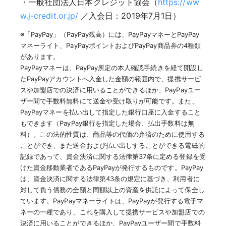
・一般社団法人日本クレジット協会（
https://ww
w.j-credit.or.jp/
／入会日：2019年7月1日）
※「PayPay」（PayPay残高）には、PayPayマネーとPayPay
マネーライト、PayPayポイントおよびPayPay商品券の4種類
があります。
PayPayマネーは、PayPay所定の本人確認手続きを経て開設し
たPayPayアカウントへ入金した金額の範囲内で、提携サービ
スや加盟店での決済に用いることができるほか、PayPayユー
ザー間で手数料無料にて送金や受け取りが可能です。また、
PayPayマネーを払い出して指定した銀行口座に入金すること
もできます（PayPay銀行を指定した場合、払出手数料は無
料）。この法的性質は、商品等の代価の弁済のために使用する
ことができ、また送金および払い出しすることができる電磁的
記録であって、資金決済に関する法律第37条に定める登録を受
けた資金移動業者であるPayPayが発行するものです。PayPay
は、資金決済に関する法律第43条の規定に基づき、利用者に
対して負う債務の全額と同額以上の資産を供託によって保全し
ています。PayPayマネーライトは、PayPayが発行する電子マ
ネーの一種であり、これを購入して提携サービスや加盟店での
決済に用いることができるほか、PayPayユーザー間で手数料