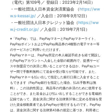
（電代）第109号／ 登録日：2023年2月14日）
・一般社団法人日本資金決済業協会 （
https://ww
w.s-kessai.jp/
／入会日：2018年9月12日）
・一般社団法人日本クレジット協会（
https://ww
w.j-credit.or.jp/
／入会日：2019年7月1日）
※「PayPay」では、PayPayマネーとPayPayマネーライト、
PayPayポイントおよびPayPay商品券の4種類の電子マネー等
のサービスがご利用いただけます。
PayPayマネーは、PayPay所定の本人確認手続きを経て開設し
たPayPayアカウントへ入金した金額の範囲内で、提携サービ
スや加盟店での決済に用いることができるほか、PayPayユー
ザー間で手数料無料にて送金や受け取りが可能です。また、
PayPayマネーを払い出して指定した銀行口座に入金すること
もできます（PayPay銀行を指定した場合、払出手数料は無
料）。この法的性質は、商品等の代価の弁済のために使用する
ことができ、また送金および払い出しすることができる電磁的
記録であって、資金決済に関する法律第37条に定める登録を受
けた資金移動業者であるPayPayが発行するものです。PayPay
は、資金決済に関する法律第43条の規定に基づき、利用者に