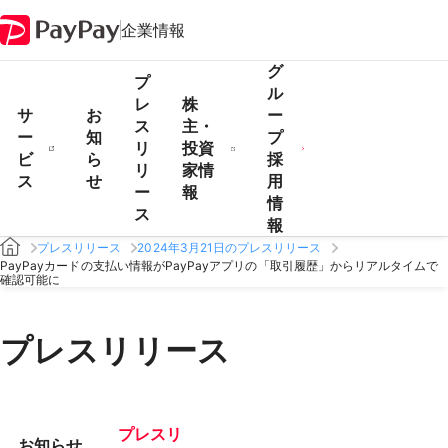
企業情報
グ
プ
ル
レ
株
サ
お
ー
ス
主・
ー
知
プ
リ
投資
ビ
ら
採
リ
家情
ス
せ
用
ー
報
情
ス
報
プレスリリース
2024年3月21日のプレスリリース
PayPayカードの支払い情報がPayPayアプリの「取引履歴」からリアルタイムで
確認可能に
プレスリリース
プレスリ
お知らせ