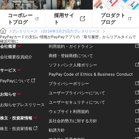
コーポレー
採用サイ
プロダクト
トブログ
ト
ブログ
プレスリリース
2024年3月21日のプレスリリース
PayPayカードの支払い情報がPayPayアプリの「取引履歴」からリアルタイムで
確認可能に
会社概要
利用規約・ガイドライン
商標・登録商標について
会社概要
役員紹介
ソフトバンク人権ポリシー
サービス
PayPay Code of Ethics & Business Conduct
PayPayについて
プライバシーポリシー
ユーザープライバシーについて
お知らせ
ユーザーセキュリティについて
お知らせ
プレスリリース
ウェブサイト利用規約
株主・投資家情報
反社会的勢力に対する方針
株主・投資家情報
勧誘方針