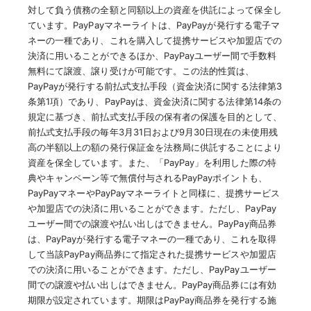
対して負う債務の全額と同額以上の資産を供託によって保全し
ています。PayPayマネーライトは、PayPayが発行する電子マ
ネーの一種であり、これを購入して提携サービスや加盟店での
決済に用いることができるほか、PayPayユーザー間で手数料
無料にて譲渡、譲り受けが可能です。この法的性質は、
PayPayが発行する前払式支払手段（資金決済に関する法律第3
条第1項）であり、PayPayは、資金決済に関する法律第14条の
規定に基づき、前払式支払手段の保有者の保護を目的として、
前払式支払手段の毎年3月31日および9月30日現在の未使用残
高の半額以上の額の発行保証金を法務局に供託することにより
資産を保全しています。また、「PayPay」を利用した際の特
典やキャンペーン等で無償付与されるPayPayポイントも、
PayPayマネーやPayPayマネーライトと同様に、提携サービス
や加盟店での決済に用いることができます。ただし、PayPay
ユーザー間での譲渡や払い出しはできません。PayPay商品券
は、PayPayが発行する電子マネーの一種であり、これを取得
して当該PayPay商品券にて指定された提携サービスや加盟店
での決済に用いることができます。ただし、PayPayユーザー
間での譲渡や払い出しはできません。PayPay商品券には有効
期限が設定されています。期限はPayPay商品券を発行する施