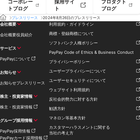
コーポレー
採用サイ
プロダクト
トブログ
ト
ブログ
プレスリリース
2024年8月26日のプレスリリース
会社概要
利用規約・ガイドライン
商標・登録商標について
会社概要
役員紹介
ソフトバンク人権ポリシー
サービス
PayPay Code of Ethics & Business Conduct
PayPayについて
プライバシーポリシー
ユーザープライバシーについて
お知らせ
ユーザーセキュリティについて
お知らせ
プレスリリース
ウェブサイト利用規約
株主・投資家情報
反社会的勢力に対する方針
株主・投資家情報
勧誘方針
マネロン等基本方針
グループ採用情報
カスタマーハラスメントに関する
PayPay採用情報
当社の考え方
PayPayカード採用情報