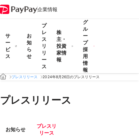
企業情報
グ
プ
ル
レ
株
サ
お
ー
ス
主・
ー
知
プ
リ
投資
ビ
ら
採
リ
家情
ス
せ
用
ー
報
情
ス
報
プレスリリース
2024年8月26日のプレスリリース
プレスリリース
プレスリ
お知らせ
リース