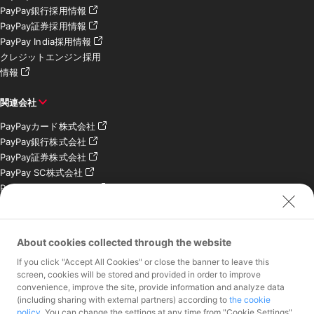
PayPay銀行採用情報
PayPay証券採用情報
PayPay India採用情報
クレジットエンジン採用
情報
関連会社
PayPayカード株式会社
PayPay銀行株式会社
PayPay証券株式会社
PayPay SC株式会社
PayPay India Pvt. Ltd.
クレジットエンジン株式
会社
About cookies collected through the website
お問い合わせ
If you click "Accept All Cookies" or close the banner to leave this
加盟店様専用お問い合わ
screen, cookies will be stored and provided in order to improve
convenience, improve the site, provide information and analyze data
せ
(including sharing with external partners) according to
the cookie
報道関係者様専用お問い
policy
. You can change the settings at any time from "Cookie Settings"