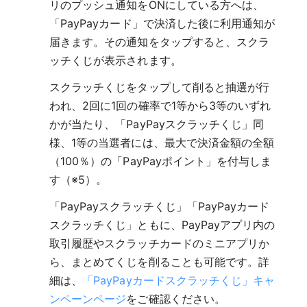
リのプッシュ通知をONにしている方へは、
「PayPayカード」で決済した後に利用通知が
届きます。その通知をタップすると、スクラ
ッチくじが表示されます。
スクラッチくじをタップして削ると抽選が行
われ、2回に1回の確率で1等から3等のいずれ
かが当たり、「PayPayスクラッチくじ」同
様、1等の当選者には、最大で決済金額の全額
（100％）の「PayPayポイント」を付与しま
す（※5）。
「PayPayスクラッチくじ」「PayPayカード
スクラッチくじ」ともに、PayPayアプリ内の
取引履歴やスクラッチカードのミニアプリか
ら、まとめてくじを削ることも可能です。詳
細は、
「PayPayカードスクラッチくじ」キャ
ンペーンページ
をご確認ください。