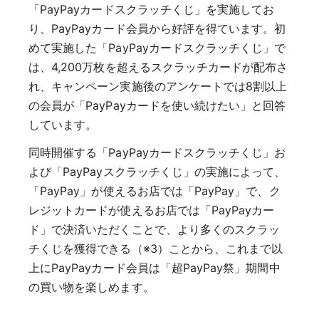
「PayPayカードスクラッチくじ」を実施してお
り、PayPayカード会員から好評を得ています。初
めて実施した「PayPayカードスクラッチくじ」で
は、4,200万枚を超えるスクラッチカードが配布さ
れ、キャンペーン実施後のアンケートでは8割以上
の会員が「PayPayカードを使い続けたい」と回答
しています。
同時開催する「PayPayカードスクラッチくじ」お
よび「PayPayスクラッチくじ」の実施によって、
「PayPay」が使えるお店では「PayPay」で、ク
レジットカードが使えるお店では「PayPayカー
ド」で決済いただくことで、より多くのスクラッ
チくじを獲得できる（※3）ことから、これまで以
上にPayPayカード会員は「超PayPay祭」期間中
の買い物を楽しめます。