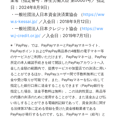
業者（指定番号：厚生労働大臣 第00001号／ 指定
日：2024年8月9日）
・一般社団法人日本資金決済業協会 （
https://ww
w.s-kessai.jp/
／入会日：2018年9月12日）
・一般社団法人日本クレジット協会（
https://ww
w.j-credit.or.jp/
／入会日：2019年7月1日）
※「PayPay」では、PayPayマネーとPayPayマネーライト、
PayPayポイントおよびPayPay商品券の4種類の電子マネー等
のサービスがご利用いただけます。 PayPayマネーは、PayPay
所定の本人確認手続きを経て開設したPayPayアカウントへ入
金した金額の範囲内で、提携サービスや加盟店での決済に用い
ることができるほか、PayPayユーザー間で手数料無料にて送
金や受け取りが可能です。また、PayPayマネーを払い出して
指定した銀行口座に送金することもできます（PayPay銀行を
指定した場合、送金手数料は無料）。この法的性質は、商品等
の代価の弁済のために使用することができ、また送金および払
い出しすることができる電磁的記録であって、資金決済に関す
る法律第37条に定める登録を受けた資金移動業者である
PayPayが発行するものです。なお、PayPayマネー（給与）と