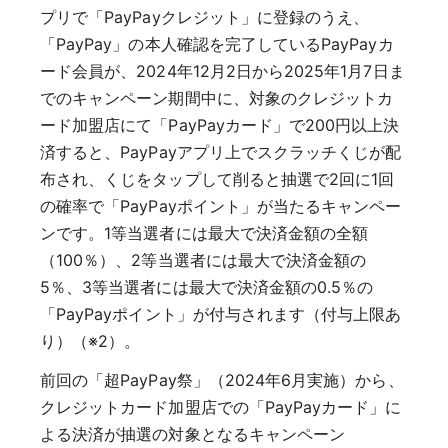
プリで「PayPayクレジット」に登録のうえ、
「PayPay」の本人確認を完了しているPayPayカ
ード会員が、2024年12月2日から2025年1月7日ま
でのキャンペーン期間中に、対象のクレジットカ
ード加盟店にて「PayPayカード」で200円以上決
済すると、PayPayアプリ上でスクラッチくじが配
布され、くじをタップして削ると抽選で2回に1回
の確率で「PayPayポイント」が当たるキャンペー
ンです。1等当選者には最大で決済金額の全額
（100％）、2等当選者には最大で決済金額の
5％、3等当選者には最大で決済金額の0.5％の
「PayPayポイント」が付与されます（付与上限あ
り）（※2）。
前回の「超PayPay祭」（2024年6月実施）から、
クレジットカード加盟店での「PayPayカード」に
よる決済が抽選の対象となるキャンペーン