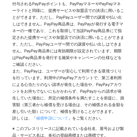
付与されるPayPayポイントも、PayPayマネーやPayPayマネ
ーライトと同様に、提携サービスや加盟店での決済に用いるこ
とができます。ただし、PayPayユーザー間での譲渡や払い出
しはできません。PayPay商品券は、PayPayが発行する電子マ
ネーの一種であり、これを取得して当該PayPay商品券にて指
定された提携サービスや加盟店での決済に用いることができま
す。ただし、PayPayユーザー間での譲渡や払い出しはできま
せん。PayPay商品券には有効期限が設定されています。期限
はPayPay商品券を発行する施策やキャンペーンの仕様などを
ご確認ください。
また、PayPayは、ユーザーが安心して利用できる環境づくり
を行っています。利用中のPayPayアカウントで、第三者利用
による心当たりのない請求が発生した場合や、PayPayアカウ
ントをお持ちでないにもかかわらず、PayPayからの請求が発
生していた場合に、所定の補償条件を満たすことを前提に、損
害額（第三者から補償を受ける場合は、その補償される金額を
差し引いた額）について、補償を受けることができます。
詳しくは、「
補償申請について
」をご覧ください。
※ このプレスリリースに記載されている会社名、屋号および製
品・サービス名は、各社の登録商標または商標です。