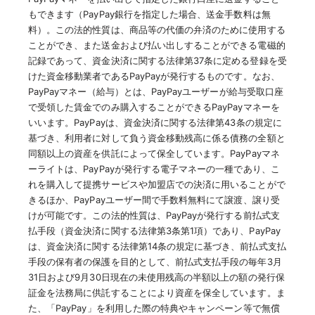
もできます（PayPay銀行を指定した場合、送金手数料は無
料）。この法的性質は、商品等の代価の弁済のために使用する
ことができ、また送金および払い出しすることができる電磁的
記録であって、資金決済に関する法律第37条に定める登録を受
けた資金移動業者であるPayPayが発行するものです。なお、
PayPayマネー（給与）とは、PayPayユーザーが給与受取口座
で受領した賃金でのみ購入することができるPayPayマネーを
いいます。PayPayは、資金決済に関する法律第43条の規定に
基づき、利用者に対して負う資金移動残高に係る債務の全額と
同額以上の資産を供託によって保全しています。PayPayマネ
ーライトは、PayPayが発行する電子マネーの一種であり、こ
れを購入して提携サービスや加盟店での決済に用いることがで
きるほか、PayPayユーザー間で手数料無料にて譲渡、譲り受
けが可能です。この法的性質は、PayPayが発行する前払式支
払手段（資金決済に関する法律第3条第1項）であり、PayPay
は、資金決済に関する法律第14条の規定に基づき、前払式支払
手段の保有者の保護を目的として、前払式支払手段の毎年3月
31日および9月30日現在の未使用残高の半額以上の額の発行保
証金を法務局に供託することにより資産を保全しています。ま
た、「PayPay」を利用した際の特典やキャンペーン等で無償