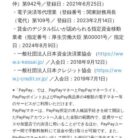
仲）第942号／登録日：2021年6月25日）
・電子決済等代理業（登録番号：関東財務局長
（電代）第109号／ 登録日：2023年2月14日）
・賃金のデジタル払いが認められる指定資金移動
業者（指定番号：厚生労働大臣 第00001号／ 指定
日：2024年8月9日）
・一般社団法人日本資金決済業協会 （
https://ww
w.s-kessai.jp/
／入会日：2018年9月12日）
・一般社団法人日本クレジット協会（
https://ww
w.j-credit.or.jp/
／入会日：2019年7月1日）
※「PayPay」では、PayPayマネーとPayPayマネーライト、
PayPayポイントおよびPayPay商品券の4種類の電子マネー等
のサービスがご利用いただけます。
PayPayマネーは、PayPay所定の本人確認手続きを経て開設し
たPayPayアカウントへ入金した金額の範囲内で、提携サービ
スや加盟店での決済に用いることができるほか、PayPayユー
ザー間で手数料無料にて送金や受け取りが可能です。また、
PayPayマネーを払い出して指定した銀行口座に送金すること