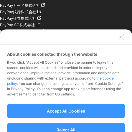
PayPayカード株式会社
PayPay銀行株式会社
PayPay証券株式会社
PayPay SC株式会社
PayPay India Pvt. Ltd.
クレジットエンジン株式
会社
About cookies collected through the website
お問い合わせ
If you click "Accept All Cookies" or close the banner to leave this
加盟店様専用お問い合わ
screen, cookies will be stored and provided in order to improve
convenience, improve the site, provide information and analyze data
せ
(including sharing with external partners) according to
the cookie
報道関係者様専用お問い
policy
. You can change the settings at any time from "Cookie Settings"
合わせ
in Privacy Policy. You can change app tracking preferences using the
株主・投資家様専用お問
advertisement identifier from OS settings.
い合わせ
Accept All Cookies
Reject All