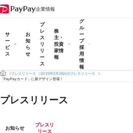
企業情報
グ
プ
ル
レ
株
サ
お
ー
ス
主・
ー
知
プ
リ
投資
ビ
ら
採
リ
家情
ス
せ
用
ー
報
情
ス
報
プレスリリース
2025年2月28日のプレスリリース
「PayPayカード」に新デザイン登場！
プレスリリース
プレスリ
お知らせ
リース