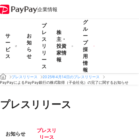
企業情報
グ
プ
ル
レ
株
サ
お
ー
ス
主・
ー
知
プ
リ
投資
ビ
ら
採
リ
家情
ス
せ
用
ー
報
情
ス
報
プレスリリース
2025年4月14日のプレスリリース
PayPayによるPayPay銀行の株式取得（子会社化）の完了に関するお知らせ
プレスリリース
プレスリ
お知らせ
リース