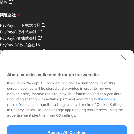
情報
関連会社
PayPayカード株式会社
PayPay銀行株式会社
PayPay証券株式会社
PayPay SC株式会社
PayPay India Pvt. Ltd.
クレジットエンジン株式
会社
About cookies collected through the website
お問い合わせ
If you click "Accept All Cookies" or close the banner to leave this
加盟店様専用お問い合わ
screen, cookies will be stored and provided in order to improve
convenience, improve the site, provide information and analyze data
せ
(including sharing with external partners) according to
the cookie
報道関係者様専用お問い
policy
. You can change the settings at any time from "Cookie Settings"
合わせ
in Privacy Policy. You can change app tracking preferences using the
株主・投資家様専用お問
advertisement identifier from OS settings.
い合わせ
Accept All Cookies