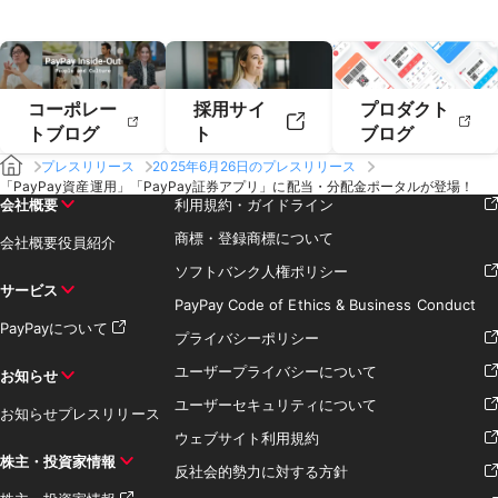
コーポレー
採用サイ
プロダクト
トブログ
ト
ブログ
プレスリリース
2025年6月26日のプレスリリース
「PayPay資産運用」「PayPay証券アプリ」に配当・分配金ポータルが登場！
会社概要
利用規約・ガイドライン
商標・登録商標について
会社概要
役員紹介
ソフトバンク人権ポリシー
サービス
PayPay Code of Ethics & Business Conduct
PayPayについて
プライバシーポリシー
ユーザープライバシーについて
お知らせ
ユーザーセキュリティについて
お知らせ
プレスリリース
ウェブサイト利用規約
株主・投資家情報
反社会的勢力に対する方針