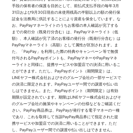
手段の保有者の保護を目的として、前払式支払手段の毎年3月
31日および9月30日現在の未使用残高の半額以上の額の発行保
証金を法務局に供託することにより資産を保全しています。な
お、PayPayマネーライトのうちお客様の本人確認が完了する
までの発行分（既発行分含む）は、PayPayマネーライト（低
額）、本人確認が完了済のお客様の発行分（既発行分含む）は
PayPayマネーライト（高額）として属性が区別されます。ま
た、「PayPay」を利用した際の特典やキャンペーン等で無償
付与されるPayPayポイントも、PayPayマネーやPayPayマネ
ーライトと同様に、提携サービスや加盟店での決済に用いるこ
とができます。ただし、PayPayポイント（期間限定）は、
LINEヤフー株式会社およびそのグループ会社の一部サービスで
の決済に限定されます。PayPayユーザー間での譲渡や払い出
しはできません。また、PayPayポイント（期間限定）は有効
期限が設定されています。期限はLINEヤフー株式会社およびそ
のグループ会社の施策やキャンペーンの仕様などをご確認くだ
さい。PayPay商品券は、PayPayが発行する電子マネーの一種
であり、これを取得して当該PayPay商品券にて指定された提
携サービスや加盟店での決済に用いることができます。ただ
し、PayPayユーザー間での譲渡や払い出しはできません。