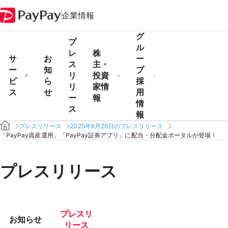
企業情報
グ
プ
ル
レ
株
サ
お
ー
ス
主・
ー
知
プ
リ
投資
ビ
ら
採
リ
家情
ス
せ
用
ー
報
情
ス
報
プレスリリース
2025年6月26日のプレスリリース
「PayPay資産運用」「PayPay証券アプリ」に配当・分配金ポータルが登場！
プレスリリース
プレスリ
お知らせ
リース