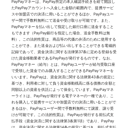
PayPayマネーは、PayPay所定の本人確認手続きを経て開設し
たPayPayアカウントへ入金した金額の範囲内で、提携サービ
スや加盟店での決済に用いることができるほか、PayPayユー
ザー間で手数料無料にて送金や受け取りが可能です。また、
PayPayマネーを払い出して指定した銀行口座に送金すること
もできます（PayPay銀行を指定した場合、送金手数料は無
料）。この法的性質は、商品等の代価の弁済のために使用する
ことができ、また送金および払い出しすることができる電磁的
記録であって、資金決済に関する法律第37条に定める登録を受
けた資金移動業者であるPayPayが発行するものです。なお、
PayPayマネー（給与）とは、PayPayユーザーが給与受取口座
で受領した賃金でのみ購入することができるPayPayマネーを
いいます。PayPayは、資金決済に関する法律第43条の規定に
基づき、利用者に対して負う資金移動残高に係る債務の全額と
同額以上の資産を供託によって保全しています。PayPayマネ
ーライトは、PayPayが発行する電子マネーの一種であり、こ
れを購入して提携サービスや加盟店での決済に用いることがで
きるほか、PayPayユーザー間で手数料無料にて譲渡、譲り受
けが可能です。この法的性質は、PayPayが発行する前払式支
払手段（資金決済に関する法律第3条第1項）であり、PayPay
は、資金決済に関する法律第14条の規定に基づき、前払式支払