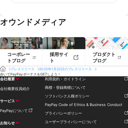
2020年6月
2020年5月
2019年8月
2019年7月
2018年10月
2018年9月
2021年2月
2021年1月
2020年4月
2020年3月
2019年6月
2019年5月
2018年7月
2020年2月
2020年1月
2019年4月
2019年3月
オウンドメディア
2019年2月
2019年1月
コーポレー
採用サイ
プロダクト
トブログ
ト
ブログ
プレスリリース
2020年1月20日のプレスリリース
歩いてPayPayボーナスをGETしよう！
会社概要
利用規約・ガイドライン
商標・登録商標について
会社概要
役員紹介
ソフトバンク人権ポリシー
サービス
PayPay Code of Ethics & Business Conduct
PayPayについて
プライバシーポリシー
ユーザープライバシーについて
お知らせ