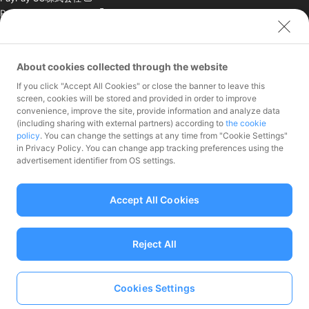
PayPay India Pvt. Ltd.
クレジットエンジン株式
会社
About cookies collected through the website
お問い合わせ
If you click "Accept All Cookies" or close the banner to leave this
加盟店様専用お問い合わ
screen, cookies will be stored and provided in order to improve
convenience, improve the site, provide information and analyze data
せ
(including sharing with external partners) according to
the cookie
報道関係者様専用お問い
policy
. You can change the settings at any time from "Cookie Settings"
合わせ
in Privacy Policy. You can change app tracking preferences using the
株主・投資家様専用お問
advertisement identifier from OS settings.
い合わせ
Accept All Cookies
Reject All
資金移動業者 関東財務局長第00068号、前払式支払手段（第三者型）発行
者：関東財務局長 第00710号
加入協会 一般社団法人日本資金決済業協会
Cookies Settings