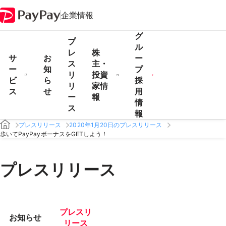
企業情報
グ
プ
ル
レ
株
サ
お
ー
ス
主・
ー
知
プ
リ
投資
ビ
ら
採
リ
家情
ス
せ
用
ー
報
情
ス
報
プレスリリース
2020年1月20日のプレスリリース
歩いてPayPayボーナスをGETしよう！
プレスリリース
プレスリ
お知らせ
リース