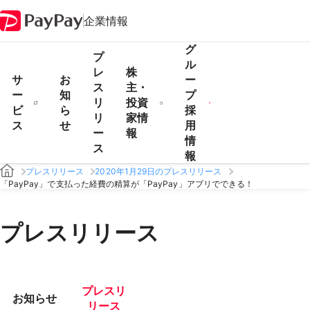
企業情報
グ
プ
ル
レ
株
サ
お
ー
ス
主・
ー
知
プ
リ
投資
ビ
ら
採
リ
家情
ス
せ
用
ー
報
情
ス
報
プレスリリース
2020年1月29日のプレスリリース
「PayPay」で支払った経費の精算が「PayPay」アプリでできる！
プレスリリース
プレスリ
お知らせ
リース