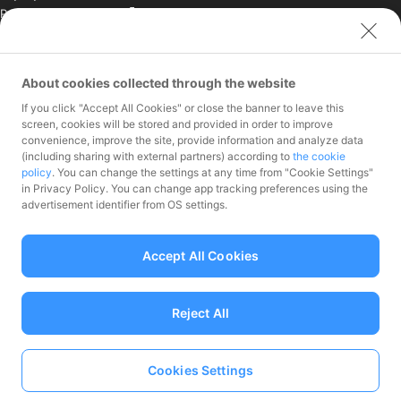
PayPay India Pvt. Ltd.
クレジットエンジン株式
会社
About cookies collected through the website
お問い合わせ
If you click "Accept All Cookies" or close the banner to leave this
加盟店様専用お問い合わ
screen, cookies will be stored and provided in order to improve
convenience, improve the site, provide information and analyze data
せ
(including sharing with external partners) according to
the cookie
報道関係者様専用お問い
policy
. You can change the settings at any time from "Cookie Settings"
合わせ
in Privacy Policy. You can change app tracking preferences using the
株主・投資家様専用お問
advertisement identifier from OS settings.
い合わせ
Accept All Cookies
Reject All
資金移動業者 関東財務局長第00068号、前払式支払手段（第三者型）発行
者：関東財務局長 第00710号
加入協会 一般社団法人日本資金決済業協会
Cookies Settings
Language