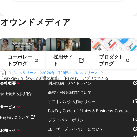
2019年8月
2019年7月
2018年10月
2018年9月
2021年2月
2021年1月
2020年4月
2020年3月
2019年6月
2019年5月
2018年7月
2020年2月
2020年1月
2019年4月
2019年3月
オウンドメディア
2019年2月
2019年1月
コーポレー
採用サイ
プロダクト
トブログ
ト
ブログ
プレスリリース
2020年1月29日のプレスリリース
「PayPay」で支払った経費の精算が「PayPay」アプリでできる！
会社概要
利用規約・ガイドライン
商標・登録商標について
会社概要
役員紹介
ソフトバンク人権ポリシー
サービス
PayPay Code of Ethics & Business Conduct
PayPayについて
プライバシーポリシー
ユーザープライバシーについて
お知らせ