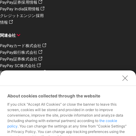
PayPay証券採用情報
PayPay India採用情報
クレジットエンジン採用
情報
関連会社
PayPayカード株式会社
PayPay銀行株式会社
PayPay証券株式会社
PayPay SC株式会社
PayPay India Pvt. Ltd.
クレジットエンジン株式
会社
About cookies collected through the website
お問い合わせ
If you click "Accept All Cookies" or close the banner to leave this
加盟店様専用お問い合わ
screen, cookies will be stored and provided in order to improve
convenience, improve the site, provide information and analyze data
せ
(including sharing with external partners) according to
the cookie
報道関係者様専用お問い
policy
. You can change the settings at any time from "Cookie Settings"
合わせ
in Privacy Policy. You can change app tracking preferences using the
株主・投資家様専用お問