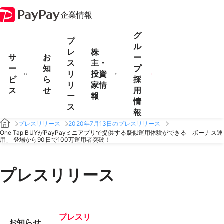
企業情報
グ
プ
ル
レ
株
サ
お
ー
ス
主・
ー
知
プ
リ
投資
ビ
ら
採
リ
家情
ス
せ
用
ー
報
情
ス
報
プレスリリース
2020年7月13日のプレスリリース
One Tap BUYがPayPayミニアプリで提供する疑似運用体験ができる「ボーナス運
用」 登場から90日で100万運用者突破！
プレスリリース
プレスリ
お知らせ