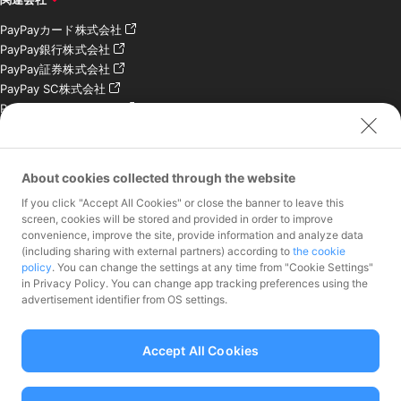
PayPayカード株式会社
PayPay銀行株式会社
PayPay証券株式会社
PayPay SC株式会社
PayPay India Pvt. Ltd.
クレジットエンジン株式
会社
About cookies collected through the website
お問い合わせ
If you click "Accept All Cookies" or close the banner to leave this
加盟店様専用お問い合わ
screen, cookies will be stored and provided in order to improve
convenience, improve the site, provide information and analyze data
せ
(including sharing with external partners) according to
the cookie
報道関係者様専用お問い
policy
. You can change the settings at any time from "Cookie Settings"
合わせ
in Privacy Policy. You can change app tracking preferences using the
株主・投資家様専用お問
advertisement identifier from OS settings.
い合わせ
Accept All Cookies