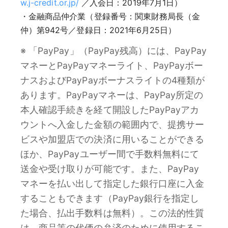
w.j-credit.or.jp/
／入会日：2019年7月1日）
・金融商品仲介業（登録番号：関東財務局長（金
仲）第942号／登録日：2021年6月25日）
※ 「PayPay」（PayPay残高）には、PayPay
マネーとPayPayマネーライト、PayPayボー
ナスおよびPayPayボーナスライトの4種類が
あります。PayPayマネーは、PayPay所定の
本人確認手続きを経て開設したPayPayアカ
ウントへ入金した金額の範囲内で、提携サー
ビスや加盟店での決済に用いることができる
ほか、PayPayユーザー間で手数料無料にて
送金や受け取りが可能です。また、PayPay
マネーを払い出して指定した銀行口座に入金
することもできます（PayPay銀行を指定し
た場合、払出手数料は無料）。この法的性質
は、商品等の代価の弁済のために使用するこ