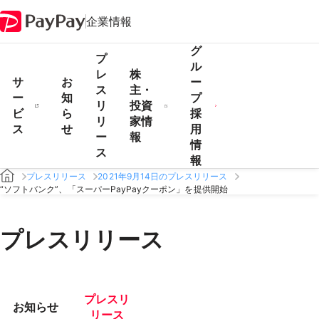
企業情報
グ
プ
ル
レ
株
サ
お
ー
ス
主・
ー
知
プ
リ
投資
ビ
ら
採
リ
家情
ス
せ
用
ー
報
情
ス
報
プレスリリース
2021年9月14日のプレスリリース
“ソフトバンク”、「スーパーPayPayクーポン」を提供開始
プレスリリース
プレスリ
お知らせ
リース