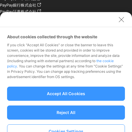
PayPay銀行株式会社
PayPay証券株式会社
PayPay SC株式会社
PayPay India Pvt. Ltd.
クレジットエンジン株式
About cookies collected through the website
会社
If you click "Accept All Cookies" or close the banner to leave this
お問い合わせ
screen, cookies will be stored and provided in order to improve
convenience, improve the site, provide information and analyze data
加盟店様専用お問い合わ
(including sharing with external partners) according to
the cookie
policy
. You can change the settings at any time from "Cookie Settings"
せ
in Privacy Policy. You can change app tracking preferences using the
報道関係者様専用お問い
advertisement identifier from OS settings.
合わせ
株主・投資家様専用お問
い合わせ
Accept All Cookies
Reject All
資金移動業者 関東財務局長第00068号、前払式支払手段（第三者型）発行
Cookies Settings