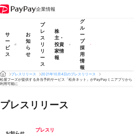
企業情報
グ
プ
ル
レ
株
サ
お
ー
ス
主・
ー
知
プ
リ
投資
ビ
ら
採
リ
家情
ス
せ
用
ー
報
情
ス
報
プレスリリース
2021年10月4日のプレスリリース
松屋フーズが提供する弁当予約サービス「松弁ネット」がPayPayミニアプリから
利用可能に
プレスリリース
プレスリ
お知らせ