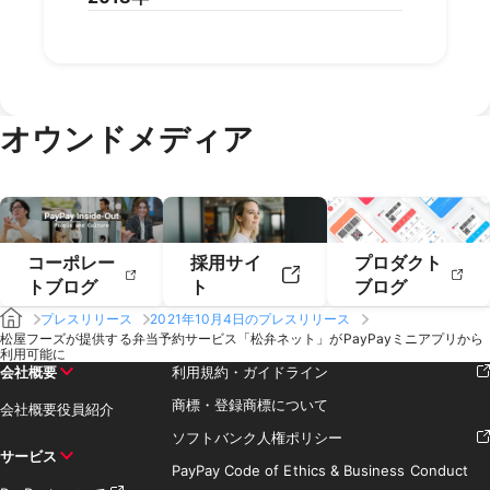
2022年6月
2022年5月
2021年8月
2021年7月
2020年10月
2020年9月
2019年12月
2019年11月
2023年2月
2023年1月
2022年4月
2022年3月
2021年6月
2021年5月
2020年8月
2020年7月
2019年10月
2019年9月
2018年12月
2018年11月
2022年2月
2022年1月
2021年4月
2021年3月
2020年6月
2020年5月
2019年8月
2019年7月
2018年10月
2018年9月
2021年2月
2021年1月
2020年4月
2020年3月
2019年6月
2019年5月
2018年7月
2020年2月
2020年1月
2019年4月
2019年3月
オウンドメディア
2019年2月
2019年1月
コーポレー
採用サイ
プロダクト
トブログ
ト
ブログ
プレスリリース
2021年10月4日のプレスリリース
松屋フーズが提供する弁当予約サービス「松弁ネット」がPayPayミニアプリから
利用可能に
会社概要
利用規約・ガイドライン
商標・登録商標について
会社概要
役員紹介
ソフトバンク人権ポリシー
サービス
PayPay Code of Ethics & Business Conduct