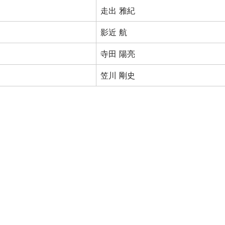
走出 雅紀
影近 航
寺田 陽亮
笠川 剛史