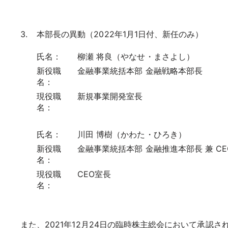
本部長の異動（2022年1月1日付、新任のみ）
氏名：
柳瀬 将良（やなせ・まさよし）
新役職
金融事業統括本部 金融戦略本部長
名：
現役職
新規事業開発室長
名：
氏名：
川田 博樹（かわた・ひろき）
新役職
金融事業統括本部 金融推進本部長 兼 C
名：
現役職
CEO室長
名：
また、2021年12月24日の臨時株主総会において承認