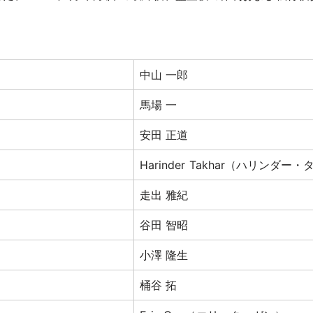
中山 一郎
馬場 一
安田 正道
Harinder Takhar（ハリンダー
走出 雅紀
谷田 智昭
小澤 隆生
桶谷 拓