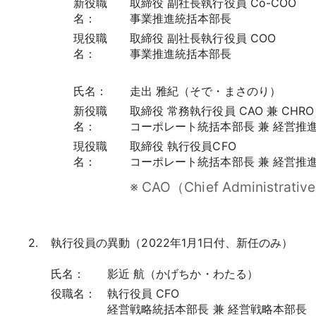
新役職
取締役 副社長執行役員 Co-COO
名：
事業推進統括本部長
現役職
取締役 副社長執行役員 COO
名：
事業推進統括本部長
氏名：
走出 雅紀（そで・まさのり）
新役職
取締役 常務執行役員 CAO 兼 CHRO
名：
コーポレート統括本部長 兼 経営推
現役職
取締役 執行役員CFO
名：
コーポレート統括本部長 兼 経営推
※ CAO（Chief Administr
執行役員の異動（2022年1月1日付、新任のみ）
氏名：
影近 航（かげちか・わたる）
役職名：
執行役員 CFO
経営戦略統括本部長 兼 経営戦略本部長