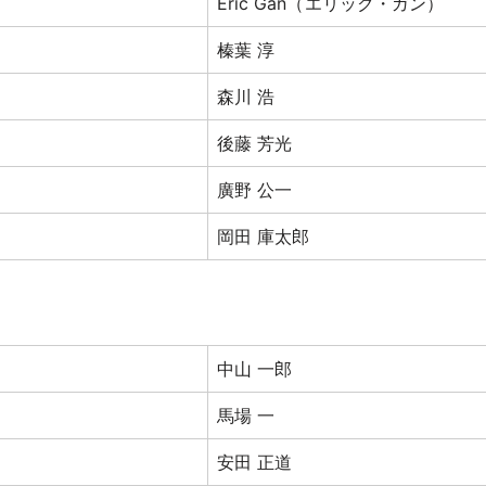
Eric Gan（エリック・ガン）
榛葉 淳
森川 浩
後藤 芳光
廣野 公一
岡田 庫太郎
中山 一郎
馬場 一
安田 正道