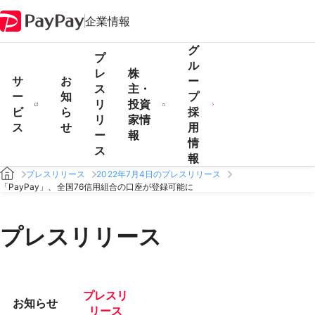
企業情報
グ
プ
ル
レ
株
サ
お
ー
ス
主・
ー
知
プ
リ
投資
ビ
ら
採
リ
家情
ス
せ
用
ー
報
情
ス
報
プレスリリース
2022年7月4日のプレスリリース
「PayPay」、全国76信用組合の口座が登録可能に
プレスリリース
プレスリ
お知らせ
リース