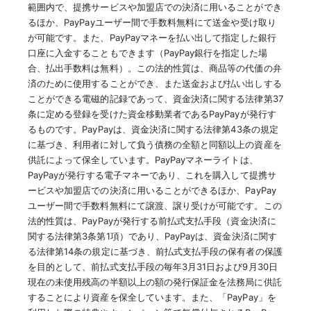
範囲内で、提携サービスや加盟店での決済に用いることができ
るほか、PayPayユーザー間で手数料無料にて送金や受け取り
が可能です。また、PayPayマネーを払い出して指定した銀行
口座に入金することもできます（PayPay銀行を指定した場
合、払出手数料は無料）。この法的性質は、商品等の代価の弁
済のために使用することができ、また送金および払い出しする
ことができる電磁的記録であって、資金決済に関する法律第37
条に定める登録を受けた資金移動業者であるPayPayが発行す
るものです。PayPayは、資金決済に関する法律第43条の規定
に基づき、利用者に対して負う債務の全額と同額以上の資産を
供託によって保全しています。PayPayマネーライトは、
PayPayが発行する電子マネーであり、これを購入して提携サ
ービスや加盟店での決済に用いることができるほか、PayPay
ユーザー間で手数料無料にて譲渡、譲り受けが可能です。この
法的性質は、PayPayが発行する前払式支払手段（資金決済に
関する法律第3条第1項）であり、PayPayは、資金決済に関す
る法律第14条の規定に基づき、前払式支払手段の保有者の保護
を目的として、前払式支払手段の毎年3月31日および9月30日
現在の未使用残高の半額以上の額の発行保証金を法務局に供託
することにより資産を保全しています。また、「PayPay」を