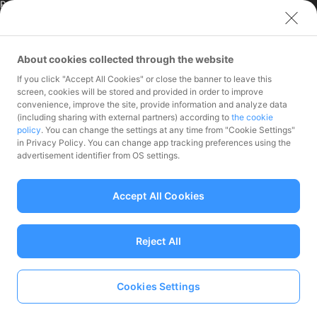
PayPay India Pvt. Ltd.
クレジットエンジン株式
会社
About cookies collected through the website
お問い合わせ
If you click "Accept All Cookies" or close the banner to leave this
加盟店様専用お問い合わ
screen, cookies will be stored and provided in order to improve
convenience, improve the site, provide information and analyze data
せ
(including sharing with external partners) according to
the cookie
報道関係者様専用お問い
policy
. You can change the settings at any time from "Cookie Settings"
合わせ
in Privacy Policy. You can change app tracking preferences using the
株主・投資家様専用お問
advertisement identifier from OS settings.
い合わせ
Accept All Cookies
Reject All
資金移動業者 関東財務局長第00068号、前払式支払手段（第三者型）発行
者：関東財務局長 第00710号
加入協会 一般社団法人日本資金決済業協会
Cookies Settings
Language
© PayPay Corporation