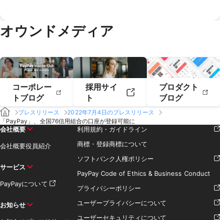
2021年2月
2021年1月
2020年4月
2020年3月
2019年6月
2019年5月
2018年7月
2020年2月
2020年1月
2019年4月
2019年3月
オウンドメディア
2019年2月
2019年1月
コーポレー
採用サイ
プロダクト
トブログ
ト
ブログ
プレスリリース
2022年7月4日のプレスリリース
「PayPay」、全国76信用組合の口座が登録可能に
会社概要
利用規約・ガイドライン
商標・登録商標について
会社概要
役員紹介
ソフトバンク人権ポリシー
サービス
PayPay Code of Ethics & Business Conduct
PayPayについて
プライバシーポリシー
ユーザープライバシーについて
お知らせ
ユーザーセキュリティについて