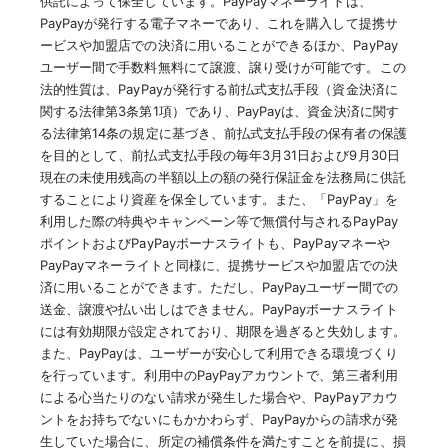
供託によって保全しています。PayPayマネーライトは、
PayPayが発行する電子マネーであり、これを購入して提携サ
ービスや加盟店での決済に用いることができるほか、PayPay
ユーザー間で手数料無料にて譲渡、譲り受けが可能です。この
法的性質は、PayPayが発行する前払式支払手段（資金決済に
関する法律第3条第1項）であり、PayPayは、資金決済に関す
る法律第14条の規定に基づき、前払式支払手段の保有者の保護
を目的として、前払式支払手段の毎年3月31日および9月30日
現在の未使用残高の半額以上の額の発行保証金を法務局に供託
することにより資産を保全しています。また、「PayPay」を
利用した際の特典やキャンペーン等で無償付与されるPayPay
ポイントおよびPayPayボーナスライトも、PayPayマネーや
PayPayマネーライトと同様に、提携サービスや加盟店での決
済に用いることができます。ただし、PayPayユーザー間での
送金、譲渡や払い出しはできません。PayPayボーナスライト
には有効期限が設定されており、期限を過ぎると失効します。
また、PayPayは、ユーザーが安心して利用できる環境づくり
を行っています。利用中のPayPayアカウントで、第三者利用
による心当たりのない請求が発生した場合や、PayPayアカウ
ントをお持ちでないにもかかわらず、PayPayからの請求が発
生していた場合に、所定の補償条件を満たすことを前提に、損