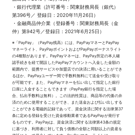
・銀行代理業（許可番号：関東財務局長（銀代）
第396号／ 登録日：2020年11月26日）
・金融商品仲介業（登録番号：関東財務局長（金
仲）第942号／登録日：2021年6月25日）
※「PayPay」（PayPay残高）には、PayPayマネーとPayPay
マネーライト、PayPayポイントおよびPayPayボーナスライト
の4種類があります。PayPayマネーは、PayPay所定の本人確
認手続きを経て開設したPayPayアカウントへ入金した金額の
範囲内で、提携サービスや加盟店での決済に用いることができ
るほか、PayPayユーザー間で手数料無料にて送金や受け取り
が可能です。また、PayPayマネーを払い出して指定した銀行
口座に入金することもできます（PayPay銀行を指定した場
合、払出手数料は無料）。この法的性質は、商品等の代価の弁
済のために使用することができ、また送金および払い出しする
ことができる電磁的記録であって、資金決済に関する法律第37
条に定める登録を受けた資金移動業者であるPayPayが発行す
るものです。PayPayは、資金決済に関する法律第43条の規定
に基づき、利用者に対して負う債務の全額と同額以上の資産を