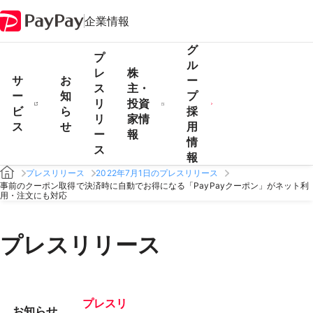
企業情報
グ
プ
ル
レ
株
サ
お
ー
ス
主・
ー
知
プ
リ
投資
ビ
ら
採
リ
家情
ス
せ
用
ー
報
情
ス
報
プレスリリース
2022年7月1日のプレスリリース
事前のクーポン取得で決済時に自動でお得になる「PayPayクーポン」がネット利
用・注文にも対応
プレスリリース
プレスリ
お知らせ