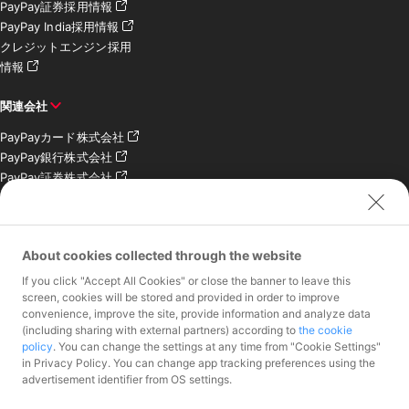
PayPay証券採用情報
PayPay India採用情報
クレジットエンジン採用
情報
関連会社
PayPayカード株式会社
PayPay銀行株式会社
PayPay証券株式会社
PayPay SC株式会社
PayPay India Pvt. Ltd.
クレジットエンジン株式
About cookies collected through the website
会社
If you click "Accept All Cookies" or close the banner to leave this
お問い合わせ
screen, cookies will be stored and provided in order to improve
convenience, improve the site, provide information and analyze data
加盟店様専用お問い合わ
(including sharing with external partners) according to
the cookie
policy
. You can change the settings at any time from "Cookie Settings"
せ
in Privacy Policy. You can change app tracking preferences using the
報道関係者様専用お問い
advertisement identifier from OS settings.
合わせ
株主・投資家様専用お問