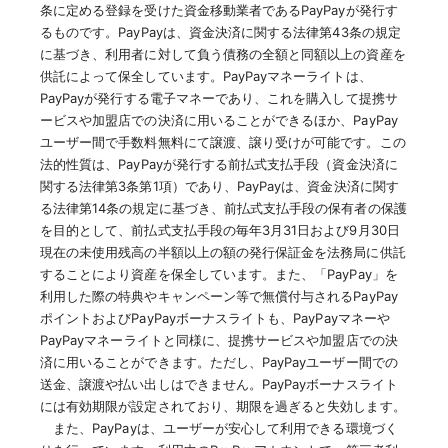
条に定める登録を受けた資金移動業者であるPayPayが発行す
るものです。PayPayは、資金決済に関する法律第43条の規定
に基づき、利用者に対して負う債務の全額と同額以上の資産を
供託によって保全しています。PayPayマネーライトは、
PayPayが発行する電子マネーであり、これを購入して提携サ
ービスや加盟店での決済に用いることができるほか、PayPay
ユーザー間で手数料無料にて譲渡、譲り受けが可能です。この
法的性質は、PayPayが発行する前払式支払手段（資金決済に
関する法律第3条第1項）であり、PayPayは、資金決済に関す
る法律第14条の規定に基づき、前払式支払手段の保有者の保護
を目的として、前払式支払手段の毎年3月31日および9月30日
現在の未使用残高の半額以上の額の発行保証金を法務局に供託
することにより資産を保全しています。また、「PayPay」を
利用した際の特典やキャンペーン等で無償付与されるPayPay
ポイントおよびPayPayボーナスライトも、PayPayマネーや
PayPayマネーライトと同様に、提携サービスや加盟店での決
済に用いることができます。ただし、PayPayユーザー間での
送金、譲渡や払い出しはできません。PayPayボーナスライト
には有効期限が設定されており、期限を過ぎると失効します。
また、PayPayは、ユーザーが安心して利用できる環境づく