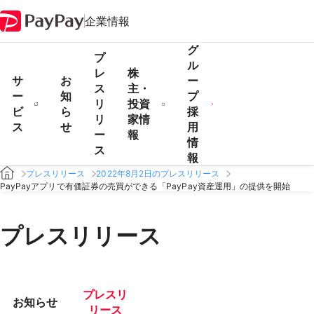
企業情報
グ
プ
ル
レ
株
サ
お
ー
ス
主・
ー
知
プ
リ
投資
ビ
ら
採
リ
家情
ス
せ
用
ー
報
情
ス
報
プレスリリース
2022年8月2日のプレスリリース
PayPayアプリで有価証券の売買ができる「PayPay資産運用」の提供を開始
プレスリリース
プレスリ
お知らせ
リース