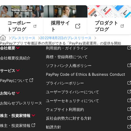
コーポレー
採用サイ
プロダクト
トブログ
ト
ブログ
プレスリリース
2022年8月2日のプレスリリース
PayPayアプリで有価証券の売買ができる「PayPay資産運用」の提供を開始
会社概要
利用規約・ガイドライン
商標・登録商標について
会社概要
役員紹介
ソフトバンク人権ポリシー
サービス
PayPay Code of Ethics & Business Conduct
PayPayについて
プライバシーポリシー
ユーザープライバシーについて
お知らせ
ユーザーセキュリティについて
お知らせ
プレスリリース
ウェブサイト利用規約
株主・投資家情報
反社会的勢力に対する方針
株主・投資家情報
勧誘方針