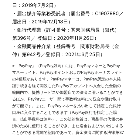
日：2019年7月2日）
・
届出媒介等業務受託者（届出番号：C1907980／
届出日：2019年12月18日）
・
銀行代理業（許可番号：関東財務局長（銀代）
第396号／ 登録日：2020年11月26日）
・
金融商品仲介業（登録番号：関東財務局長（金
仲）第942号／登録日：2021年6月25日）
※「PayPay」（PayPay残高）には、PayPayマネーとPayPay
マネーライト、PayPayポイントおよびPayPayボーナスライト
の4種類があります。PayPayマネーは、PayPay所定の本人確
認手続きを経て開設したPayPayアカウントへ入金した金額の
範囲内で、提携サービスや加盟店での決済に用いることができ
るほか、PayPayユーザー間で手数料無料にて送金や受け取り
が可能です。また、PayPayマネーを払い出して指定した銀行
口座に入金することもできます（PayPay銀行を指定した場
合、払出手数料は無料）。この法的性質は、商品等の代価の弁
済のために使用することができ、また送金および払い出しする
ことができる電磁的記録であって、資金決済に関する法律第37