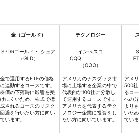
金（ゴールド）
テクノロジー
SPDRゴールド・ シェア
インべスコ
S
（GLD）
QQQ
（QQQ）
金で運用するETFの価格
アメリカのナスダック市
アメ
に連動するコースです。
場に上場する企業の中で
500
株価の下落時に影響を受
代表的な100社に分散し
るコー
けにくいため、株式で構
て運用するコースです。
への
成されるコースのリスク
アメリカを代表するテク
より
回避を行いたい方に向い
ノロジー企業に投資をし
いた
ています。
たい方に向いています。
てい