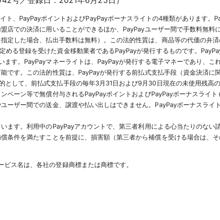
2号／登録日：2021年6月25日）
マネーライト、PayPayポイントおよびPayPayボーナスライトの4種類があります。
加盟店での決済に用いることができるほか、PayPayユーザー間で手数料無料に
行を指定した場合、払出手数料は無料）。この法的性質は、商品等の代価の弁
める登録を受けた資金移動業者であるPayPayが発行するものです。PayP
す。PayPayマネーライトは、PayPayが発行する電子マネーであり、
能です。この法的性質は、PayPayが発行する前払式支払手段（資金決済に関
的として、前払式支払手段の毎年3月31日および9月30日現在の未使用残
ペーン等で無償付与されるPayPayポイントおよびPayPayボーナスライトも
yユーザー間での送金、譲渡や払い出しはできません。PayPayボーナスラ
ています。利用中のPayPayアカウントで、第三者利用による心当たりのない請
の補償条件を満たすことを前提に、損害額（第三者から補償を受ける場合は、
サービス名は、各社の登録商標または商標です。