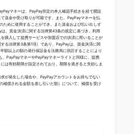
PayPayマネーは、PayPay所定の本人確認手続きを経て開設
て送金や受け取りが可能です。また、PayPayマネーを払
済のために使用することができ、また送金および払い出しす
ayは、資金決済に関する法律第43条の規定に基づき、利用
これを購入して提携サービスや加盟店での決済に用いることが
する法律第3条第1項）であり、PayPayは、資金決済に関
高の半額以上の額の発行保証金を法務局に供託することにより
、PayPayマネーやPayPayマネーライトと同様に、提携
イトには有効期限が設定されており、期限を過ぎると失効しま
求が発生した場合や、PayPayアカウントをお持ちでない
その補償される金額を差し引いた額）について、補償を受け