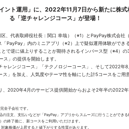
ポイント運用」に、2022年11月7日から新たに
る「逆チャレンジコース」が登場！
区、代表取締役社長：関口 幸哉）（※1）とPayPay株式会
ス「PayPay」内のミニアプリ（※2）上で疑似運用体験がで
で逆に値上りすることが期待されるインバース型（※4）の3倍レバレ
ンジコース」の提供を開始します。
ャレンジコース」「テクノロジーコース」、そして2022年
ース」を加え、人気度やテーマ性を軸にした計5コースをご用
2020年4月のサービス提供開始からおよそ2年半の2022年1
社の完全子会社です。
商品の注文、支払いなどが「PayPay」アプリからスムーズに行うことができ
予定）の終了後に、新コースをご利用いただけます。
、対象株価が上昇すると値下がりする性質があります。