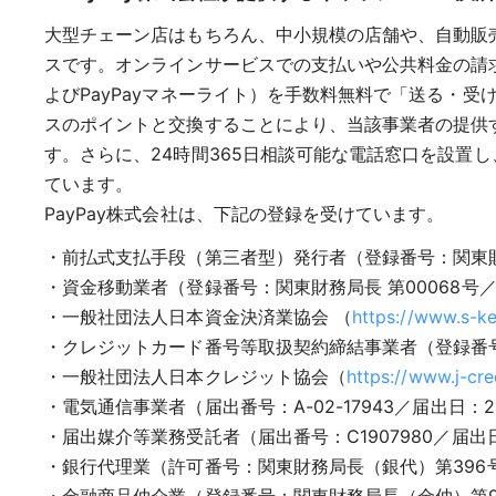
大型チェーン店はもちろん、中小規模の店舗や、自動販
スです。オンラインサービスでの支払いや公共料金の請求書
よびPayPayマネーライト）を手数料無料で「送る・受
スのポイントと交換することにより、当該事業者の提供
す。さらに、24時間365日相談可能な電話窓口を設置
ています。
PayPay株式会社は、下記の登録を受けています。
・前払式支払手段（第三者型）発行者（登録番号：関東財務局
・資金移動業者（登録番号：関東財務局長 第00068号／ 
・一般社団法人日本資金決済業協会 （
https://www.s-ke
・クレジットカード番号等取扱契約締結事業者（登録番号：
・一般社団法人日本クレジット協会（
https://www.j-cred
・電気通信事業者（届出番号：A-02-17943／届出日：2
・届出媒介等業務受託者（届出番号：C1907980／届出日：
・銀行代理業（許可番号：関東財務局長（銀代）第396号／