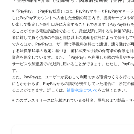
・金融商品仲介業（登録番号：関東財務局長（金仲）第94
※「PayPay」（PayPay残高）には、PayPayマネーとPayPay
したPayPayアカウントへ入金した金額の範囲内で、提携サービスや
い出して指定した銀行口座に入金することもできます（PayPay銀
ることができる電磁的記録であって、資金決済に関する法律第37条に定
者に対して負う債務の全額と同額以上の資産を供託によって保全していま
できるほか、PayPayユーザー間で手数料無料にて譲渡、譲り受けが可
する法律第14条の規定に基づき、前払式支払手段の保有者の保護を目
資産を保全しています。また、「PayPay」を利用した際の特典やキャン
サービスや加盟店での決済に用いることができます。ただし、PayPa
す。
また、PayPayは、ユーザーが安心して利用できる環境づくりを行っ
にもかかわらず、PayPayからの請求が発生していた場合に、所定
ることができます。詳しくは、
補償申請について
をご覧ください。
※ このプレスリリースに記載されている会社名、屋号および製品・