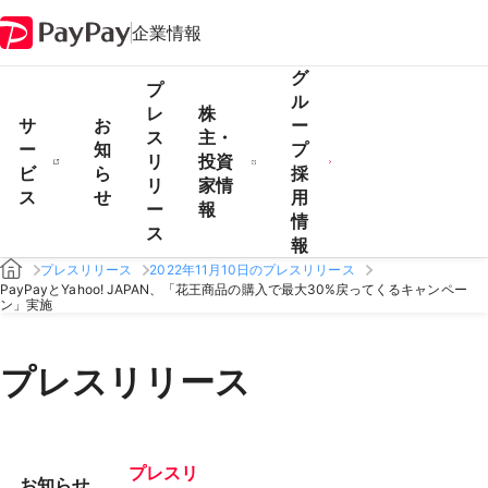
企業情報
グ
プ
ル
レ
株
サ
お
ー
ス
主・
ー
知
プ
リ
投資
ビ
ら
採
リ
家情
ス
せ
用
ー
報
情
ス
報
プレスリリース
2022年11月10日のプレスリリース
PayPayとYahoo! JAPAN、「花王商品の購入で最大30%戻ってくるキャンペー
ン」実施
プレスリリース
プレスリ
お知らせ