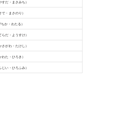
やすだ・まさみち）
そで・まさのり）
げちか・わたる）
てらだ・ようすけ）
かさがわ・たけし）
かわた・ひろき）
ふじい・ひろふみ）