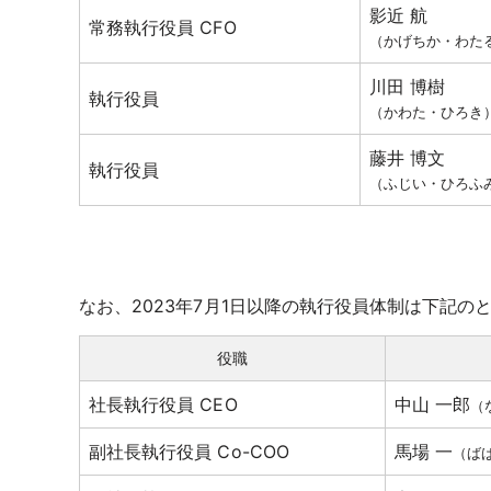
影近 航
常務執行役員 CFO
（かげちか・わた
川田 博樹
執行役員
（かわた・ひろき
藤井 博文
執行役員
（ふじい・ひろふ
なお、2023年7月1日以降の執行役員体制は下記の
役職
社長執行役員 CEO
中山 一郎
（
副社長執行役員 Co-COO
馬場 一
（ば