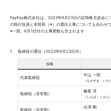
PayPay株式会社は、2023年6月23日の定時株主
の執行役員と本部長（※）の選任人事についても合わせ
※一部、6月1日付の人事異動も含まれます
取締役の選任（2023年6月23日付）
役職
中山 一郎
代表取締役
（なかやま・いち
榛葉 淳
取締役（非常勤）
（しんば・じゅん
出澤 剛
取締役（非常勤）