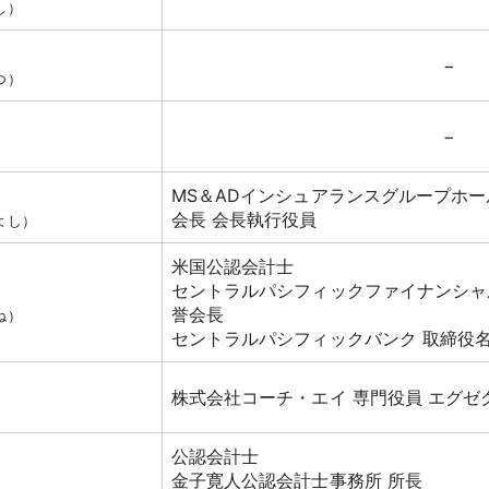
し）
−
つ）
−
）
MS＆ADインシュアランスグループホー
会長 会長執行役員
よし）
米国公認会計士
セントラルパシフィックファイナンシャ
誉会長
ね）
セントラルパシフィックバンク 取締役
株式会社コーチ・エイ 専門役員 エグゼ
）
公認会計士
金子寛人公認会計士事務所 所長
）