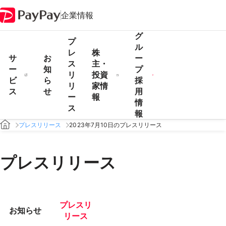
企業情報
グ
プ
ル
レ
株
サ
お
ー
ス
主・
ー
知
プ
リ
投資
ビ
ら
採
リ
家情
ス
せ
用
ー
報
情
ス
報
プレスリリース
2023年7月10日のプレスリリース
プレスリリース
プレスリ
お知らせ
リース