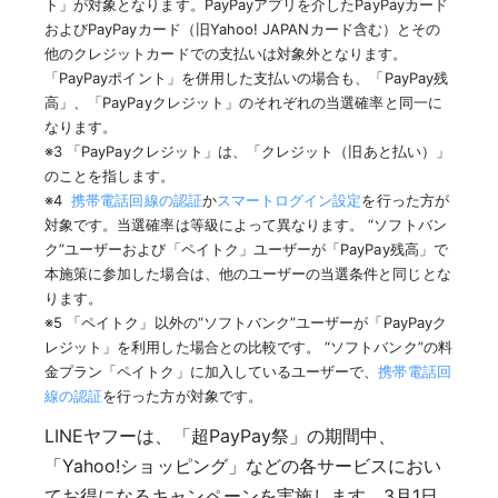
ト」が対象となります。PayPayアプリを介したPayPayカード
およびPayPayカード（旧Yahoo! JAPANカード含む）とその
他のクレジットカードでの支払いは対象外となります。
「PayPayポイント」を併用した支払いの場合も、「PayPay残
高」、「PayPayクレジット」のそれぞれの当選確率と同一に
なります。
※3 「PayPayクレジット」は、「クレジット（旧あと払い）」
のことを指します。
※4
携帯電話回線の認証
か
スマートログイン設定
を行った方が
対象です。当選確率は等級によって異なります。 “ソフトバン
ク”ユーザーおよび「ペイトク」ユーザーが「PayPay残高」で
本施策に参加した場合は、他のユーザーの当選条件と同じとな
ります。
※5 「ペイトク」以外の“ソフトバンク”ユーザーが「PayPayク
レジット」を利用した場合との比較です。 “ソフトバンク”の料
金プラン「ペイトク」に加入しているユーザーで、
携帯電話回
線の認証
を行った方が対象です。
LINEヤフーは、「超PayPay祭」の期間中、
「Yahoo!ショッピング」などの各サービスにおい
てお得になるキャンペーンを実施します。3月1日