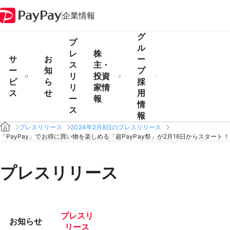
企業情報
グ
プ
ル
レ
株
サ
お
ー
ス
主・
ー
知
プ
リ
投資
ビ
ら
採
リ
家情
ス
せ
用
ー
報
情
ス
報
プレスリリース
2024年2月8日のプレスリリース
「PayPay」でお得に買い物を楽しめる「超PayPay祭」が2月16日からスタート！
プレスリリース
プレスリ
お知らせ
リース