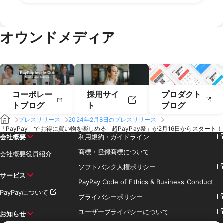
2020年6月
2020年5月
2019年8月
2019年7月
2018年10月
2018年9月
2021年2月
2021年1月
2020年4月
2020年3月
2019年6月
2019年5月
2018年7月
2020年2月
2020年1月
2019年4月
2019年3月
オウンドメディア
2019年2月
2019年1月
コーポレー
採用サイ
プロダクト
トブログ
ト
ブログ
プレスリリース
2024年2月8日のプレスリリース
「PayPay」でお得に買い物を楽しめる「超PayPay祭」が2月16日からスタート！
会社概要
利用規約・ガイドライン
商標・登録商標について
会社概要
役員紹介
ソフトバンク人権ポリシー
サービス
PayPay Code of Ethics & Business Conduct
PayPayについて
プライバシーポリシー
ユーザープライバシーについて
お知らせ