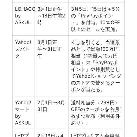
LOHACO
3月1日正午
3月5日、15日は＋5％
by
～18日午前2
の「PayPayポイン
ASKUL
時
ト」を付与。10％OFF
以上のセールを実施。
Yahoo!
3月1日正
くじを引くと、当選景
ズバト
午〜31日正
品として総額100万円
ク
午
相当（1等最大10万円
相当）の「PayPayポ
イント」や特別賞とし
てYahoo!ショッピング
のストアで使えるクー
ポンが当たる。
Yahoo!
2月1日〜3月
送料相当分（298円）
マート
31日
OFFのクーポンを各月1
by
枚ずつ配布（利用条件
ASKUL
あり）。
LYPプ
2月16日～4
LYPプレミアム会員限