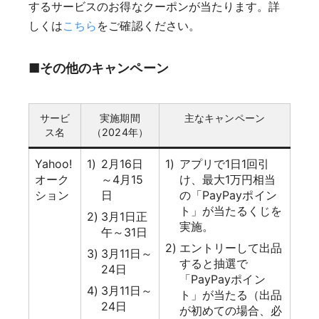
するサービスのお得なクーポンが当たります。詳
しくは
こちら
をご確認ください。
■その他のキャンペーン
サービ
実施期間
主なキャンペーン
ス名
（2024年）
Yahoo!
2月16日
アプリで1日1回引
オーク
～4月15
け、最大1万円相当
ション
日
の「PayPayポイン
ト」が当たるくじを
3月1日正
実施。
午～31日
エントリーして出品
3月11日～
すると抽選で
24日
「PayPayポイン
3月11日～
ト」が当たる（出品
24日
が初めての場合、必