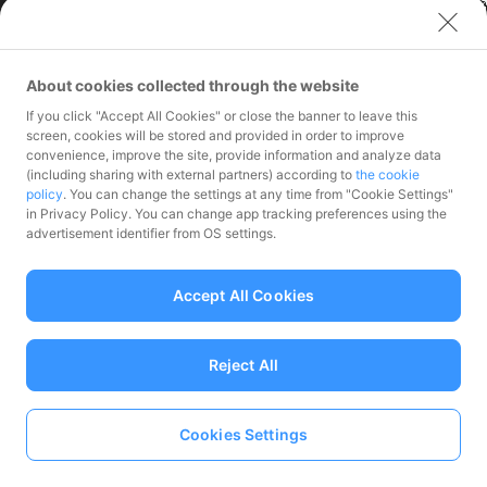
ユーザーセキュリティについて
お知らせ
プレスリリース
ウェブサイト利用規約
株主・投資家情報
反社会的勢力に対する方針
About cookies collected through the website
株主・投資家情報
勧誘方針
If you click "Accept All Cookies" or close the banner to leave this
screen, cookies will be stored and provided in order to improve
マネロン等基本方針
グループ採用情報
convenience, improve the site, provide information and analyze data
カスタマーハラスメントに関する
(including sharing with external partners) according to
the cookie
PayPay採用情報
当社の考え方
policy
. You can change the settings at any time from "Cookie Settings"
PayPayカード採用情報
in Privacy Policy. You can change app tracking preferences using the
PayPay銀行採用情報
advertisement identifier from OS settings.
PayPay証券採用情報
PayPay India採用情報
Accept All Cookies
クレジットエンジン採用
情報
Reject All
関連会社
PayPayカード株式会社
Cookies Settings
PayPay銀行株式会社
Language
PayPay証券株式会社
PayPay SC株式会社