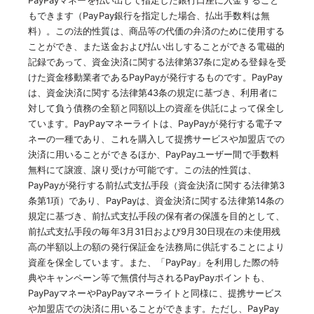
PayPayマネーを払い出して指定した銀行口座に入金すること
もできます（PayPay銀行を指定した場合、払出手数料は無
料）。この法的性質は、商品等の代価の弁済のために使用する
ことができ、また送金および払い出しすることができる電磁的
記録であって、資金決済に関する法律第37条に定める登録を受
けた資金移動業者であるPayPayが発行するものです。PayPay
は、資金決済に関する法律第43条の規定に基づき、利用者に
対して負う債務の全額と同額以上の資産を供託によって保全し
ています。PayPayマネーライトは、PayPayが発行する電子マ
ネーの一種であり、これを購入して提携サービスや加盟店での
決済に用いることができるほか、PayPayユーザー間で手数料
無料にて譲渡、譲り受けが可能です。この法的性質は、
PayPayが発行する前払式支払手段（資金決済に関する法律第3
条第1項）であり、PayPayは、資金決済に関する法律第14条の
規定に基づき、前払式支払手段の保有者の保護を目的として、
前払式支払手段の毎年3月31日および9月30日現在の未使用残
高の半額以上の額の発行保証金を法務局に供託することにより
資産を保全しています。また、「PayPay」を利用した際の特
典やキャンペーン等で無償付与されるPayPayポイントも、
PayPayマネーやPayPayマネーライトと同様に、提携サービス
や加盟店での決済に用いることができます。ただし、PayPay