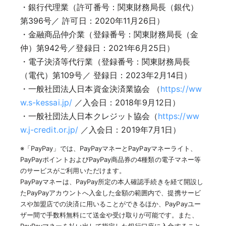
・銀行代理業（許可番号：関東財務局長（銀代）
第396号／ 許可日：2020年11月26日）
・金融商品仲介業（登録番号：関東財務局長（金
仲）第942号／登録日：2021年6月25日）
・電子決済等代行業（登録番号：関東財務局長
（電代）第109号／ 登録日：2023年2月14日）
・一般社団法人日本資金決済業協会 （
https://ww
w.s-kessai.jp/
／入会日：2018年9月12日）
・一般社団法人日本クレジット協会（
https://ww
w.j-credit.or.jp/
／入会日：2019年7月1日）
※「PayPay」では、PayPayマネーとPayPayマネーライト、
PayPayポイントおよびPayPay商品券の4種類の電子マネー等
のサービスがご利用いただけます。
PayPayマネーは、PayPay所定の本人確認手続きを経て開設し
たPayPayアカウントへ入金した金額の範囲内で、提携サービ
スや加盟店での決済に用いることができるほか、PayPayユー
ザー間で手数料無料にて送金や受け取りが可能です。また、