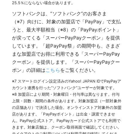
25.5％にならない場合があります。
ソフトバンクは、“ソフトバンク”のお客さま
（※7）向けに、対象の加盟店で「PayPay」で支払
うと、最大半額相当（※8）の「PayPayポイント」
が戻ってくる「スーパーPayPayクーポン」を提供
しています。「超PayPay祭」の期間中も、さまざ
まな加盟店でお得に利用できる「スーパーPayPay
クーポン」を提供します。「スーパーPayPayクー
ポン」の詳細は
こちら
をご覧ください。
※7 スマートログイン設定済みのYahoo! JAPAN IDでPayPayア
カウント連携を行った“ソフトバンク”ユーザーが対象です。
※8 加盟店により期間・対象曜日・付与率は異なります。付与
上限・回数・期間の条件があります。対象加盟店（一部対象外
の店舗あり）で決済した場合。オンラインストア対象外の加盟
店があります。「PayPayポイント」は出金・譲渡できませ
ん。PayPay公式ストア、PayPayカード公式ストアでも利用で
きます。対象店舗は、クーポン取得画面で確認してください。
テイクアウトのご利用については利用店舗で確認してくださ