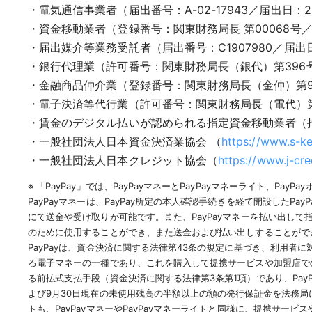
・電気通信事業者（届出番号：A-02-17943／届出日：2
・資金移動業者（登録番号：関東財務局長 第00068号／ 
・届出媒介等業務受託者（届出番号：C1907980／届出日：
・銀行代理業（許可番号：関東財務局長（銀代）第396号／
・金融商品仲介業（登録番号：関東財務局長（金仲）第94
・電子決済等代行業（許可番号：関東財務局長（電代）第10
・賃金のデジタル払いが認められる指定資金移動業者（指定
・一般社団法人日本資金決済業協会 （
https://www.s-ke
・一般社団法人日本クレジット協会（
https://www.j-cred
※ 「PayPay」では、PayPayマネーとPayPayマネーライト、P
PayPayマネーは、PayPay所定の本人確認手続きを経て開設した
にて送金や受け取りが可能です。また、PayPayマネーを払い出して
のために使用することができ、また送金および払い出しすることができ
PayPayは、資金決済に関する法律第43条の規定に基づき、利用者に
る電子マネーの一種であり、これを購入して提携サービスや加盟店での決
る前払式支払手段（資金決済に関する法律第3条第1項）であり、Pay
よび9月30日現在の未使用残高の半額以上の額の発行保証金を法務局に
トも、PayPayマネーやPayPayマネーライトと同様に、提携サービ