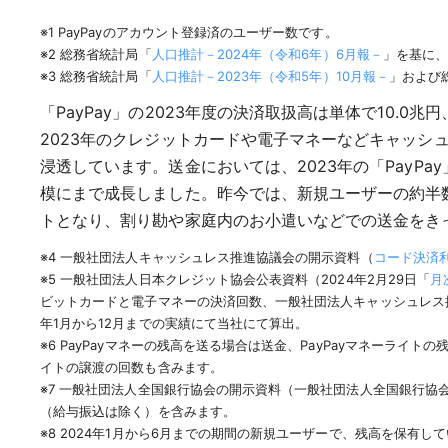
※1 PayPayのアカウント登録済のユーザー数です。
※2 総務省統計局「
人口推計－2024年（令和6年）6月報－
」を基に
※3 総務省統計局「
人口推計－2023年（令和5年）10月報－
」および
「PayPay」の2023年度の決済取扱高は単体で10.
2023年のクレジットカードや電子マネーなどキャッシュ
浸透しています。送金においては、2023年の「PayPa
模にまで成長しました。昨今では、新規ユーザーの約半数（
トとなり、割り勘や家庭内のお小遣いなどでの送金をきっ
※4 一般社団法人キャッシュレス推進協議会の開示資料（
コード決済利
※5 一般社団法人日本クレジット協会公表資料（2024年2月29日「
月
ビットカードと電子マネーの決済回数、一般社団法人キャッシュレス
年1月から12月までの実績にて当社にて算出。
※6 PayPayマネーの残高を送る場合は送金、PayPayマネーライ
イトの譲渡の回数も含みます。
※7 一般社団法人全国銀行協会の開示資料（一般社団法人全国銀行協
（給与振込は除く）を含みます。
※8 2024年1月から6月までの期間の新規ユーザーで、残高を保有し