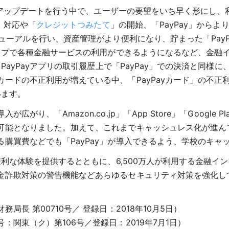
アプリアップデートを行う中で、ユーザーの要望をいち早く形にし
A」対応や「
クレジットつみたて
」の開始、「PayPay」からよ
ューアルを行い、資産管理がより便利になり、貯まった「PayPa
タップで各種金融サービスの利用ができるようになるなど、金融
PayPayアプリの取引履歴上で「PayPay」での決済と同様に
ドの不正利用が増えている中、「PayPayカード」の不正利
います。
り、「Amazon.co.jp」「App Store」「Google
可能となりました。加えて、これまでキャッシュレス化が進ん
購買費などでも「PayPay」が導入できるよう、学校のキャ
便利な体験を提供するとともに、6,500万人が利用する金融
金詐欺対策の警告機能などあらゆるセキュリティ対策を強化し
長 第00710号／ 登録日：2018年10月5日）
関東（ク）第106号／登録日：2019年7月1日）