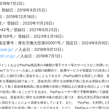
019年7月2日）
登録日：2019年9月25日）
2019年12月18日）
 登録日：2020年11月26日）
2号／登録日：2021年6月25日）
9号／ 登録日：2023年2月14日）
番号：厚生労働大臣第00001号／ 指定日：2024年8月9日
ssai.jp/
／入会日：2018年9月12日）
it.or.jp/
／入会日：2019年7月1日）
ayPayポイントおよびPayPay商品券の4種類の電子マネー等のサービスがご利用
PayPayアカウントへ入金した金額の範囲内で、提携サービスや加盟店での決済
指定した銀行口座に送金することもできます（PayPay銀行を指定した場合
る電磁的記録であって、資金決済に関する法律第37条に定める登録を受けた資
対して負う資金移動残高に係る債務の全額と同額以上の資産を供託によって保全し
済に用いることができるほか、PayPayユーザー間で手数料無料にて譲渡、
Payは、資金決済に関する法律第14条の規定に基づき、前払式支払手段の保
供託することにより資産を保全しています。また、「PayPay」を利用した際
スや加盟店での決済に用いることができます。ただし、PayPayユーザー間での譲