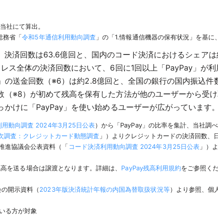
、当社にて算出。
総務省「
令和5年通信利用動向調査
」の「1.情報通信機器の保有状況」を基に
0兆円、決済回数は63.6億回と、国内のコード決済におけるシェア
レス全体の決済回数において、6回に1回以上「PayPay」が
y」の送金回数（※6）は約2.8億回と、全国の銀行の国内振込件数
※8）が初めて残高を保有した方法が他のユーザーから受け取った
かけに「PayPay」を使い始めるユーザーが広がっています
用動向調査 2024年3月25日公表
）から「PayPay」の比率を集計、当社調
次調査：クレジットカード動態調査
」）よりクレジットカードの決済回数、
推進協議会公表資料（「
コード決済利用動向調査 2024年3月25日公表
」）よ
トの残高を送る場合は譲渡となります。詳細は、
PayPay残高利用規約
をご参照くだ
会の開示資料（
2023年版決済統計年報の内国為替取扱状況等
）より参照、個
ている方が対象