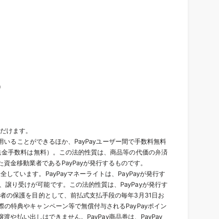
）
いただけます。
に用いることができるほか、PayPayユーザー間で手数料無料
、送金手数料は無料）。この法的性質は、商品等の代価の弁済
金移動業者であるPayPayが発行するものです。
ています。PayPayマネーライトは、PayPayが発行す
譲り受けが可能です。この法的性質は、PayPayが発行す
有者の保護を目的として、前払式支払手段の毎年3月31日お
の特典やキャンペーン等で無償付与されるPayPayポイン
渡や払い出しはできません。PayPay商品券は、PayPay