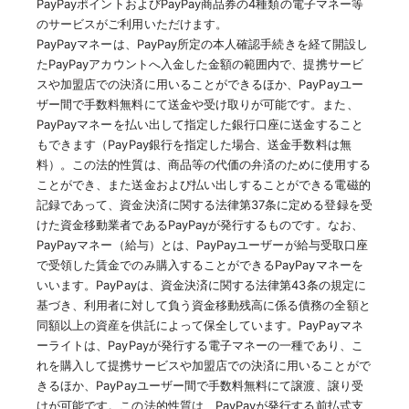
PayPayポイントおよびPayPay商品券の4種類の電子マネー等
のサービスがご利用いただけます。
PayPayマネーは、PayPay所定の本人確認手続きを経て開設し
たPayPayアカウントへ入金した金額の範囲内で、提携サービ
スや加盟店での決済に用いることができるほか、PayPayユー
ザー間で手数料無料にて送金や受け取りが可能です。また、
PayPayマネーを払い出して指定した銀行口座に送金すること
もできます（PayPay銀行を指定した場合、送金手数料は無
料）。この法的性質は、商品等の代価の弁済のために使用する
ことができ、また送金および払い出しすることができる電磁的
記録であって、資金決済に関する法律第37条に定める登録を受
けた資金移動業者であるPayPayが発行するものです。なお、
PayPayマネー（給与）とは、PayPayユーザーが給与受取口座
で受領した賃金でのみ購入することができるPayPayマネーを
いいます。PayPayは、資金決済に関する法律第43条の規定に
基づき、利用者に対して負う資金移動残高に係る債務の全額と
同額以上の資産を供託によって保全しています。PayPayマネ
ーライトは、PayPayが発行する電子マネーの一種であり、こ
れを購入して提携サービスや加盟店での決済に用いることがで
きるほか、PayPayユーザー間で手数料無料にて譲渡、譲り受
けが可能です。この法的性質は、PayPayが発行する前払式支