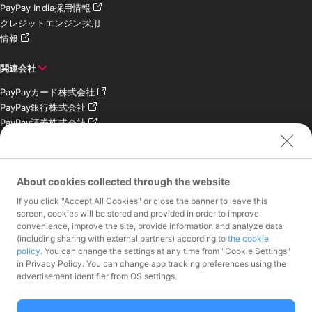
PayPay India採用情報
クレジットエンジン採用
情報
関連会社
PayPayカード株式会社
PayPay銀行株式会社
PayPay証券株式会社
PayPay SC株式会社
PayPay India Pvt. Ltd.
クレジットエンジン株式
About cookies collected through the website
会社
If you click "Accept All Cookies" or close the banner to leave this
screen, cookies will be stored and provided in order to improve
お問い合わせ
convenience, improve the site, provide information and analyze data
加盟店様専用お問い合わ
(including sharing with external partners) according to
the cookie
policy
. You can change the settings at any time from "Cookie Settings"
せ
in Privacy Policy. You can change app tracking preferences using the
報道関係者様専用お問い
advertisement identifier from OS settings.
合わせ
株主・投資家様専用お問