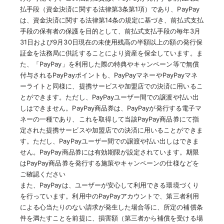
払手段（資金決済に関する法律第3条第1項）であり、PayPay
は、資金決済に関する法律第14条の規定に基づき、前払式支払
手段の保有者の保護を目的として、前払式支払手段の毎年3月
31日および9月30日現在の未使用残高の半額以上の額の発行保
証金を法務局に供託することにより資産を保全しています。ま
た、「PayPay」を利用した際の特典やキャンペーン等で無償
付与されるPayPayポイントも、PayPayマネーやPayPayマネ
ーライトと同様に、提携サービスや加盟店での決済に用いるこ
とができます。ただし、PayPayユーザー間での譲渡や払い出
しはできません。PayPay商品券は、PayPayが発行する電子マ
ネーの一種であり、これを取得して当該PayPay商品券にて指
定された提携サービスや加盟店での決済に用いることができま
す。ただし、PayPayユーザー間での譲渡や払い出しはできま
せん。PayPay商品券には有効期限が設定されています。期限
はPayPay商品券を発行する施策やキャンペーンの仕様などを
ご確認ください
また、PayPayは、ユーザーが安心して利用できる環境づくり
を行っています。利用中のPayPayアカウントで、第三者利用
による心当たりのない請求が発生した場合等に、所定の補償条
件を満たすことを前提に、損害額（第三者から補償を受ける場