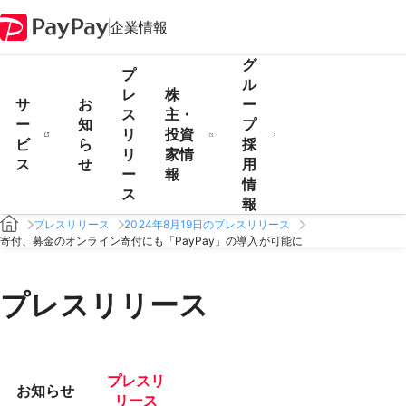
企業情報
グ
プ
ル
レ
株
サ
お
ー
ス
主・
ー
知
プ
リ
投資
ビ
ら
採
リ
家情
ス
せ
用
ー
報
情
ス
報
プレスリリース
2024年8月19日のプレスリリース
寄付、募金のオンライン寄付にも「PayPay」の導入が可能に
プレスリリース
プレスリ
お知らせ
リース