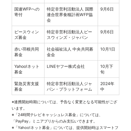
国連WFPへの
特定非営利活動法人 国際
9月6日
寄付
連合世界食糧計画WFP協
会
ピースウィン
特定非営利活動法人ピー
9月6日
ズ募金
スウィンズ・ジャパン
赤い羽根共同
社会福祉法人 中央共同募
10月1日
募金
金会
Yahoo!ネット
LINEヤフー株式会社
10月下
募金
旬
緊急災害支援
特定非営利活動法人ジャ
2024年
募金
パン・プラットフォーム
中
※連携開始時期については、予告なく変更となる可能性がござ
います。
※「24時間テレビキャッシュレス募金」については、
「PayPay」ミニアプリからのみ支払いできます。
※「Yahoo!ネット募金」については、提供開始時はスマートフ