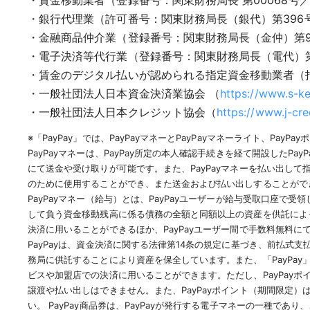
・銀行代理業（許可番号：関東財務局長（銀代）第396号／
・金融商品仲介業（登録番号：関東財務局長（金仲）第94
・電子決済等代行業（登録番号：関東財務局長（電代）第10
・賃金のデジタル払いが認められる指定資金移動業者（指定
・一般社団法人日本資金決済業協会 （
https://www.s-ke
・一般社団法人日本クレジット協会（
https://www.j-cred
※「PayPay」では、PayPayマネーとPayPayマネーライト、Pa
PayPayマネーは、PayPay所定の本人確認手続きを経て開設した
にて送金や受け取りが可能です。また、PayPayマネーを払い出して
のために使用することができ、また送金および払い出しすることができ
PayPayマネー（給与）とは、PayPayユーザーが給与受取口座で受
して負う資金移動残高に係る債務の全額と同額以上の資産を供託によって
決済に用いることができるほか、PayPayユーザー間で手数料無料に
PayPayは、資金決済に関する法律第14条の規定に基づき、前払式
務局に供託することにより資産を保全しています。また、「PayPay」
ビスや加盟店での決済に用いることができます。ただし、PayPayポ
譲渡や払い出しはできません。また、PayPayポイント（期間限定
い。 PayPay商品券は、PayPayが発行する電子マネーの一種であ