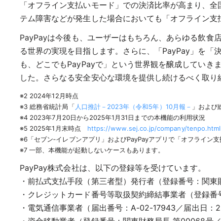
「オフライン支払いモード」での決済比率が高まり、全国（
テム障害などが発生した場合においても「オフライン支
PayPayは今後も、ユーザーはもちろん、あらゆる飲
る世界の実現を目指します。さらに、「PayPay」を
も、どこでもPayPayで」という世界観を醸成していき
した。さらなる安全安心な環境を提供し続けるべく取り
※2 2024年12月時点
※3 総務省統計局「
人口推計－2023年（令和5年）10月報－
」および
※4 2023年7月20日から2025年1月31日までの本機能の利用状況
※5 2025年1月末時点
https://www.sej.co.jp/company/tenpo.html
※6「セブン‐イレブンアプリ」およびPayPayアプリで「オフライ
※7 一部、本機能が起動しないケースもあります。
PayPay株式会社は、以下の登録等を受けています。
・前払式支払手段（第三者型）発行者（登録番号：関東財務局
・クレジットカード番号等取扱契約締結事業者（登録番号：
・電気通信事業者（届出番号：A-02-17943／届出日：2
・資金移動業者（登録番号：関東財務局長 第00068号／ 