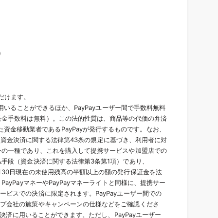
）
ただけます。
に用いることができるほか、PayPayユーザー間で手数料無料
、送金手数料は無料）。この法的性質は、商品等の代価の弁済
金移動業者であるPayPayが発行するものです。なお、
yは、資金決済に関する法律第43条の規定に基づき、利用者に対
ネーの一種であり、これを購入して提携サービスや加盟店での
払手段（資金決済に関する法律第3条第1項）であり、
9月30日現在の未使用残高の半額以上の額の発行保証金を法
ayPayマネーやPayPayマネーライトと同様に、提携サー
ービスでの決済に限定されます。PayPayユーザー間での
ループ会社の施策やキャンペーンの仕様などをご確認くださ
の決済に用いることができます。ただし、PayPayユーザー