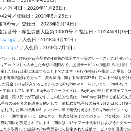
 許可日：2020年11月26日）
2号／登録日：2021年6月25日）
9号／ 登録日：2023年2月14日）
番号：厚生労働大臣第00001号／ 指定日：2024年8月9日
ssai.jp/
／入会日：2018年9月12日）
it.or.jp/
／入会日：2019年7月1日）
yPayポイントおよびPayPay商品券の4種類の電子マネー等のサービスがご利用い
PayPayアカウントへ入金した金額の範囲内で、提携サービスや加盟店での決済
指定した銀行口座に送金することもできます（PayPay銀行を指定した場合
る電磁的記録であって、資金決済に関する法律第37条に定める登録を受けた資
領した賃金でのみ購入することができるPayPayマネーをいいます。PayPa
保全しています。PayPayマネーライトは、PayPayが発行する電子マ
て譲渡、譲り受けが可能です。この法的性質は、PayPayが発行する前払式支
支払手段の保有者の保護を目的として、前払式支払手段の毎年3月31日および
を利用した際の特典やキャンペーン等で無償付与されるPayPayポイントも、P
イント（期間限定）は、LINEヤフー株式会社およびそのグループ会社の一部サ
）は有効期限が設定されています。期限はLINEヤフー株式会社およびそのグ
り、これを取得して当該PayPay商品券にて指定された提携サービスや加盟店で