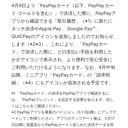
4月9日より「PayPayカード（以下、PayPayカー
ド ゴールドを含む）」で決済した際に、PayPayア
プリから確認できる「取引履歴」（※1）に新たに
タッチ決済やApple Pay、 Google Pay™ 、
QUICPayのアイコンを追加しましたのでお知らせ
します（※2※3）。これにより、「PayPayカー
ド」で決済した際に、どの支払い手段を利用した
かがアイコンで表示され、より便利で安心安全に
ご利用いただけるようになります。なお、4月中旬
以降、ミニアプリ「PayPayカード」の「請求明
細」（※4）にもアイコンが追加される予定です。
※1 「PayPayカード」の決済をPayPayアプリで確認するに
は、「PayPayクレジット」を設定する必要があります。詳し
くはこちらをご確認ください。
※2 PayPayアプリを最新のバージョン（5.1.0以降）にアップデ
ートしてご利用ください。アプリのアップデート後は、3月17
日以降に加盟店からPayPayカードへ送られた決済データを対