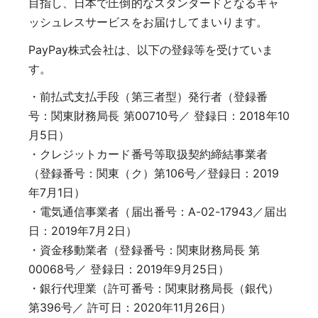
目指し、日本で圧倒的なスタンダードとなるキャ
ッシュレスサービスをお届けしてまいります。
PayPay株式会社は、以下の登録等を受けていま
す。
・前払式支払手段（第三者型）発行者（登録番
号：関東財務局長 第00710号／ 登録日：2018年10
月5日）
・クレジットカード番号等取扱契約締結事業者
（登録番号：関東（ク）第106号／登録日：2019
年7月1日）
・電気通信事業者（届出番号：A-02-17943／届出
日：2019年7月2日）
・資金移動業者（登録番号：関東財務局長 第
00068号／ 登録日：2019年9月25日）
・銀行代理業（許可番号：関東財務局長（銀代）
第396号／ 許可日：2020年11月26日）