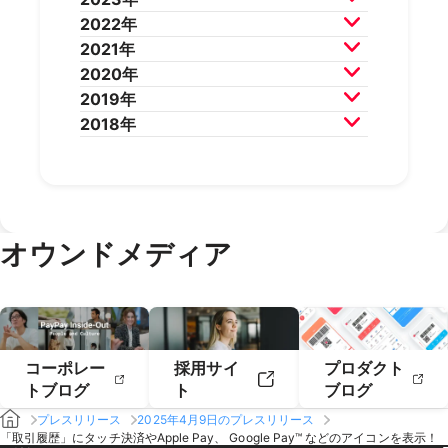
2026年3月
2026年2月
2025年10月
2025年9月
2024年12月
2024年11月
2022年
2025年8月
2025年7月
2024年10月
2024年9月
2023年12月
2023年11月
2021年
2025年6月
2025年5月
2024年8月
2024年7月
2023年10月
2023年9月
2022年12月
2022年11月
2020年
2025年4月
2025年3月
2024年6月
2024年5月
2023年8月
2023年7月
2022年10月
2022年9月
2021年12月
2021年11月
2019年
2025年2月
2025年1月
2024年4月
2024年3月
2023年6月
2023年5月
2022年8月
2022年7月
2021年10月
2021年9月
2020年12月
2020年11月
2018年
2024年2月
2024年1月
2023年4月
2023年3月
2022年6月
2022年5月
2021年8月
2021年7月
2020年10月
2020年9月
2019年12月
2019年11月
2023年2月
2023年1月
2022年4月
2022年3月
2021年6月
2021年5月
2020年8月
2020年7月
2019年10月
2019年9月
2018年12月
2018年11月
2022年2月
2022年1月
2021年4月
2021年3月
2020年6月
2020年5月
2019年8月
2019年7月
2018年10月
2018年9月
2021年2月
2021年1月
2020年4月
2020年3月
2019年6月
2019年5月
2018年7月
2020年2月
2020年1月
2019年4月
2019年3月
オウンドメディア
2019年2月
2019年1月
コーポレー
採用サイ
プロダクト
トブログ
ト
ブログ
プレスリリース
2025年4月9日のプレスリリース
「取引履歴」にタッチ決済やApple Pay、 Google Pay™ などのアイコンを表示！