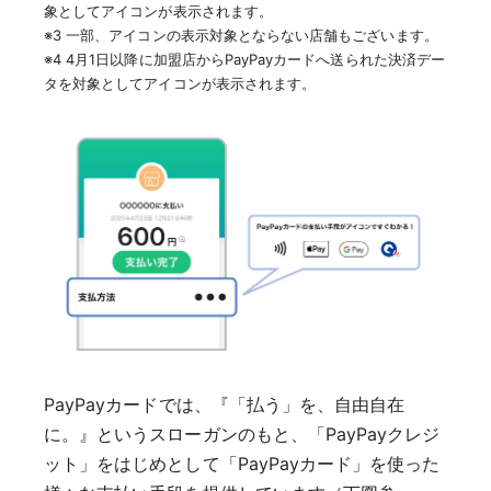
象としてアイコンが表示されます。
※3 一部、アイコンの表示対象とならない店舗もございます。
※4 4月1日以降に加盟店からPayPayカードへ送られた決済デー
タを対象としてアイコンが表示されます。
PayPayカードでは、『「払う」を、自由自在
に。』というスローガンのもと、「PayPayクレジ
ット」をはじめとして「PayPayカード」を使った