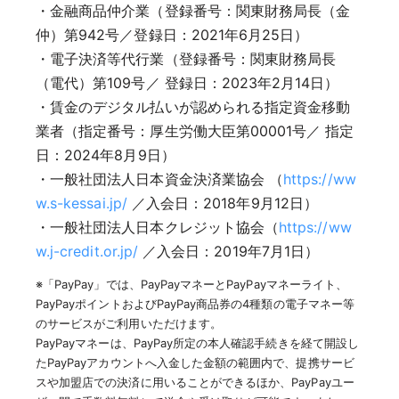
・金融商品仲介業（登録番号：関東財務局長（金
仲）第942号／登録日：2021年6月25日）
・電子決済等代行業（登録番号：関東財務局長
（電代）第109号／ 登録日：2023年2月14日）
・賃金のデジタル払いが認められる指定資金移動
業者（指定番号：厚生労働大臣第00001号／ 指定
日：2024年8月9日）
・一般社団法人日本資金決済業協会 （
https://ww
w.s-kessai.jp/
／入会日：2018年9月12日）
・一般社団法人日本クレジット協会（
https://ww
w.j-credit.or.jp/
／入会日：2019年7月1日）
※「PayPay」では、PayPayマネーとPayPayマネーライト、
PayPayポイントおよびPayPay商品券の4種類の電子マネー等
のサービスがご利用いただけます。
PayPayマネーは、PayPay所定の本人確認手続きを経て開設し
たPayPayアカウントへ入金した金額の範囲内で、提携サービ
スや加盟店での決済に用いることができるほか、PayPayユー