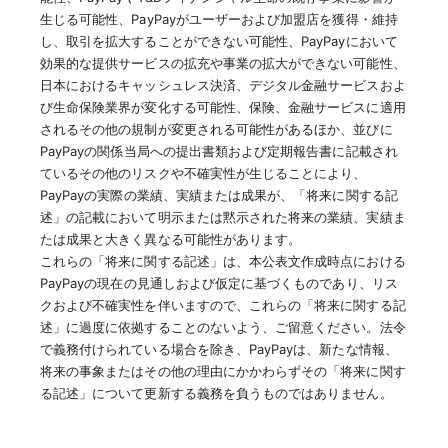
生じる可能性、PayPayがユーザーおよび加盟店を獲得・維持
し、取引を拡大することができない可能性、PayPayにおいて
効果的な提供サービスの拡充や事業の拡大ができない可能性、
日本におけるキャッシュレス決済、デジタル金融サービスおよ
び生命保険業界が変化する可能性、保険、金融サービスに適用
されるその他の規制が変更される可能性があるほか、並びに
PayPayの関係当局への提出書類および定期報告書に記載され
ているその他のリスクや不確実性が生じることにより、
PayPayの実際の業績、実績または成果が、「将来に関する記
述」の記載において明示または黙示された将来の業績、実績ま
たは成果と大きく異なる可能性があります。
これらの「将来に関する記述」は、本公表文作成時点における
PayPayの現在の見通しおよび仮定に基づくものであり、リス
クおよび不確実性を伴いますので、これらの「将来に関する記
述」に過度に依拠することのないよう、ご留意ください。法令
で義務付けられている場合を除き、PayPayは、新たな情報、
将来の事象またはその他の理由にかかわらずその「将来に関す
る記述」について更新する義務を負うものではありません。