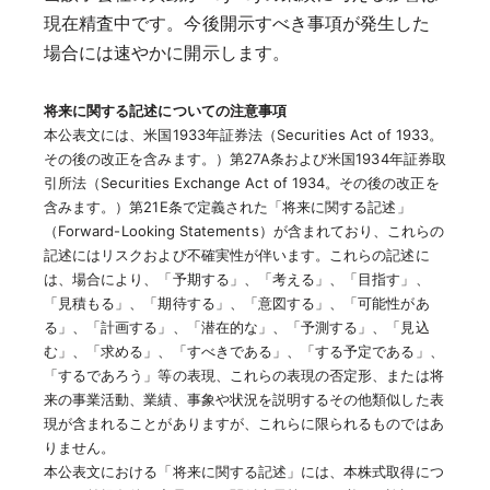
現在精査中です。今後開示すべき事項が発生した
場合には速やかに開示します。
将来に関する記述についての注意事項
本公表文には、米国1933年証券法（Securities Act of 1933。
その後の改正を含みます。）第27A条および米国1934年証券取
引所法（Securities Exchange Act of 1934。その後の改正を
含みます。）第21E条で定義された「将来に関する記述」
（Forward-Looking Statements）が含まれており、これらの
記述にはリスクおよび不確実性が伴います。これらの記述に
は、場合により、「予期する」、「考える」、「目指す」、
「見積もる」、「期待する」、「意図する」、「可能性があ
る」、「計画する」、「潜在的な」、「予測する」、「見込
む」、「求める」、「すべきである」、「する予定である」、
「するであろう」等の表現、これらの表現の否定形、または将
来の事業活動、業績、事象や状況を説明するその他類似した表
現が含まれることがありますが、これらに限られるものではあ
りません。
本公表文における「将来に関する記述」には、本株式取得につ