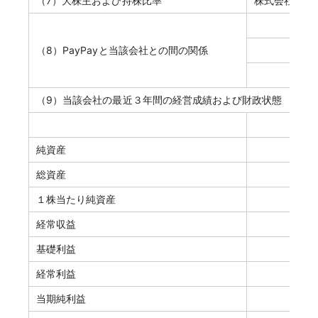
（7）大株主および持株比率
株式会社 T&
資
（8）PayPayと当該会社との間の関係
人
取
（9）当該会社の最近３年間の経営成績および財政状態
2024
純資産
総資産
１株当たり純資産
経常収益
基礎利益
経常利益
当期純利益