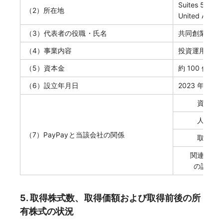
Suites 505 & 
（2）所在地
United Arab 
（3）代表者の役職・氏名
共同創業者兼 CEO
（4）事業内容
投資運用業
（5）資本金
約 100 億米ド
（6）設立年月日
2023 年 1 月 
資本関
人的関
（7）PayPayと当該会社の関係
取引関
関連当事
の該当状
5. 取得株式数、取得価額および取得前後の所
有株式の状況