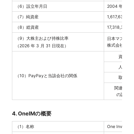
（6）設立年月日
2004 年 4 月 
（7）純資産
1,617,637 
（8）総資産
17,318,329
（9）大株主および持株比率
日本マスタート
株式会社日本
（2026 年 3 月 31 日現在）
資本関
人的関
（10）PayPayと当該会社の関係
取引関
関連当事
の該当状
4. OneIMの概要
（1）名称
One Investm