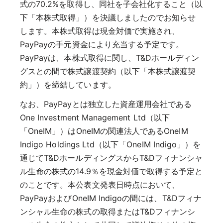
式の70.2%を取得し、同社を子会社化すること（以
下「本株式取得」）を決議しましたのでお知らせ
します。本株式取得は現金対価で実施され、
PayPayの手元資金により充当する予定です。
PayPayは、本株式取得に関し、T&Dホールディン
グスとの間で株式譲渡契約（以下「本株式譲渡契
約」）を締結しています。
なお、PayPayとは独立した資産運用会社である
One Investment Management Ltd（以下
「OneIM」）はOneIMの関連法人であるOneIM
Indigo Holdings Ltd（以下「OneIM Indigo」）を
通じてT&DホールディングスからT&Dフィナンシャ
ル生命の株式の14.9％を現金対価で取得する予定と
のことです。本公表文発表日時点において、
PayPayおよびOneIM Indigoの間には、T&Dフィナ
ンシャル生命の株式の取得またはT&Dフィナンシ