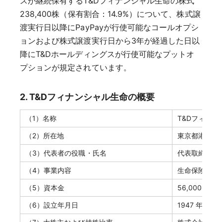
スが継続保有するT&Dフィナンシャル生命の株式
238,400株（保有割合：14.9%）について、株式譲
渡実行日以降にPayPayが行使可能なコールオプシ
ョンおよび株式譲渡実行日から3年が経過した日以
降にT&Dホールディングスが行使可能なプットオ
プションが規定されています。
2. T&Dフィナンシャル生命の概要
（1）名称
T&Dフィナ
（2）所在地
東京都港区芝
（3）代表者の役職・氏名
代表取締役社
（4）事業内容
生命保険業
（5）資本金
56,000 百万
（6）設立年月日
1947 年 7 月 