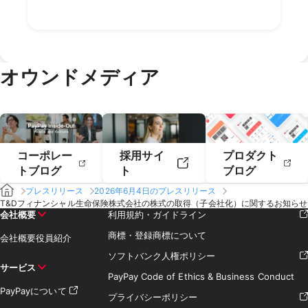
2023年2月
2023年1月
2022年4月
2022年3月
2021年6月
2021年5月
2020年8月
2020年7月
2019年10月
2019年9月
2018年12月
2018年11月
2022年2月
2022年1月
2021年4月
2021年3月
2020年6月
2020年5月
2019年8月
2019年7月
2018年10月
2018年9月
2021年2月
2021年1月
2020年4月
2020年3月
2019年6月
2019年5月
2018年7月
2020年2月
2020年1月
2019年4月
2019年3月
オウンドメディア
2019年2月
2019年1月
コーポレー
採用サイ
プロダクト
トブログ
ト
ブログ
プレスリリース
2026年6月4日のプレスリリース
T&Dフィナンシャル生命保険株式会社の株式の取得（子会社化）に関するお知らせ
会社概要
利用規約・ガイドライン
商標・登録商標について
会社概要
役員紹介
ソフトバンク人権ポリシー
サービス
PayPay Code of Ethics & Business Conduct
PayPayについて
プライバシーポリシー