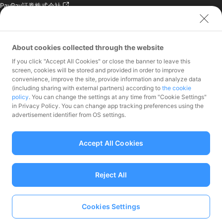
PayPay証券株式会社
PayPay SC株式会社
PayPay India Pvt. Ltd.
クレジットエンジン株式
About cookies collected through the website
会社
If you click "Accept All Cookies" or close the banner to leave this
お問い合わせ
screen, cookies will be stored and provided in order to improve
convenience, improve the site, provide information and analyze data
加盟店様専用お問い合わ
(including sharing with external partners) according to
the cookie
policy
. You can change the settings at any time from "Cookie Settings"
せ
in Privacy Policy. You can change app tracking preferences using the
報道関係者様専用お問い
advertisement identifier from OS settings.
合わせ
株主・投資家様専用お問
い合わせ
Accept All Cookies
Reject All
資金移動業者 関東財務局長第00068号、前払式支払手段（第三者型）発行
Cookies Settings
者：関東財務局長 第00710号
Language
加入協会 一般社団法人日本資金決済業協会