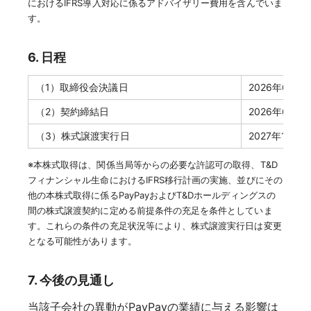
におけるIFRS導入対応に係るアドバイザリー費用を含んでいま
す。
6. 日程
（1）取締役会決議日
2026年6月4
（2）契約締結日
2026年6月4
（3）株式譲渡実行日
2027年10月
※本株式取得は、関係当局等からの必要な許認可の取得、T&D
フィナンシャル生命におけるIFRS移行計画の実施、並びにその
他の本株式取得に係るPayPayおよびT&Dホールディングスの
間の株式譲渡契約に定める前提条件の充足を条件としていま
す。これらの条件の充足状況等により、株式譲渡実行日は変更
となる可能性があります。
7. 今後の見通し
当該子会社の異動がPayPayの業績に与える影響は