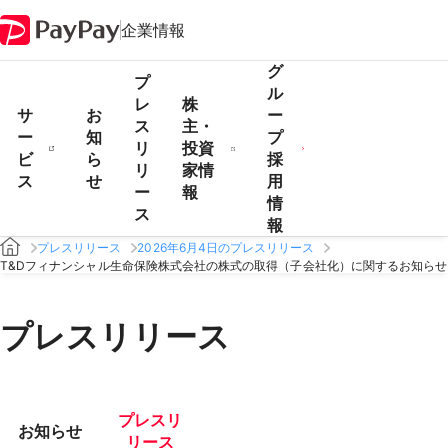
企業情報
グ
プ
ル
レ
株
サ
お
ー
ス
主・
ー
知
プ
リ
投資
ビ
ら
採
リ
家情
ス
せ
用
ー
報
情
ス
報
プレスリリース
2026年6月4日のプレスリリース
T&Dフィナンシャル生命保険株式会社の株式の取得（子会社化）に関するお知らせ
プレスリリース
プレスリ
お知らせ
リース