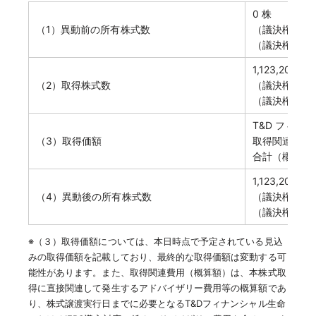
0 株
（1）異動前の所有株式数
（議決権の数：
（議決権所有
1,123,200 株
（2）取得株式数
（議決権の数：1
（議決権所有割
T&D フィ
（3）取得価額
取得関連費用
合計（概算額
1,123,200 株
（4）異動後の所有株式数
（議決権の数：1
（議決権所有割
※（３）取得価額については、本日時点で予定されている見込
みの取得価額を記載しており、最終的な取得価額は変動する可
能性があります。また、取得関連費用（概算額）は、本株式取
得に直接関連して発生するアドバイザリー費用等の概算額であ
り、株式譲渡実行日までに必要となるT&Dフィナンシャル生命