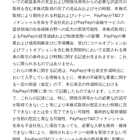
いての前提条件の充足および関係当局等からの必要な許認可の
取得を含む本株式取得の完了の見込みおよびその時期、本株式
取得により期待される利益およびシナジー、PayPayがT&Dフ
ィナンシャル生命を子会社化およびPayPayの金融サービスの
提供領域の生命保険分野への拡大の実現可能性、本株式取得に
よるPayPayの経営成績および財政状態への影響、PayPayの事
業および成長戦略並びに市場機会、並びにコールオプションお
よびプットオプションを含む株主間契約において企図される将
来の取引の条件および時期に関する記述が含まれますが、これ
らに限られるものではありません。
これらの将来に関する記述は、PayPayが本公表文作成時点に
おいて入手している情報をもとに、将来の不確実な要素に関す
る一定の前提（仮定）の下、本公表文の作成時点における
PayPayの判断に基づいて記載したものであります。したがっ
て、これらの記述には、特に、関係当局等からの必要な許認可
が取得できないこと等により本株式取得が想定された時期に完
了できないまたは全く完了できない可能性、最終的な取得価額
が当初の想定と異なる可能性、PayPayがT&Dフィナンシャル
生命を子会社化した場合であっても、必要な人材を維持・確保
できない等により、期待されるシナジー効果を実現できない可
能性、PayPayやT&Dフィナンシャル生命の既存事業に影響が