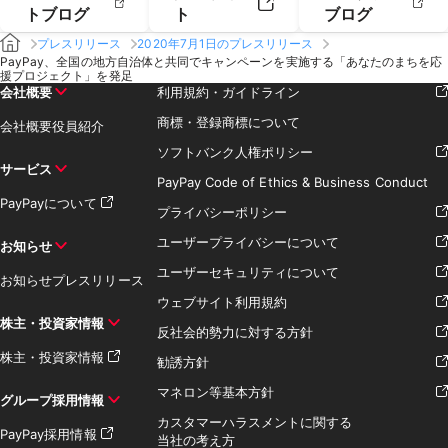
トブログ
ト
ブログ
プレスリリース
2020年7月1日のプレスリリース
PayPay、全国の地方自治体と共同でキャンペーンを実施する「あなたのまちを応
援プロジェクト」を発足
会社概要
利用規約・ガイドライン
商標・登録商標について
会社概要
役員紹介
ソフトバンク人権ポリシー
サービス
PayPay Code of Ethics & Business Conduct
PayPayについて
プライバシーポリシー
ユーザープライバシーについて
お知らせ
ユーザーセキュリティについて
お知らせ
プレスリリース
ウェブサイト利用規約
株主・投資家情報
反社会的勢力に対する方針
株主・投資家情報
勧誘方針
マネロン等基本方針
グループ採用情報
カスタマーハラスメントに関する
PayPay採用情報
当社の考え方