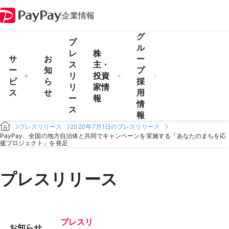
企業情報
グ
プ
ル
レ
株
サ
お
ー
ス
主・
ー
知
プ
リ
投資
ビ
ら
採
リ
家情
ス
せ
用
ー
報
情
ス
報
プレスリリース
2020年7月1日のプレスリリース
PayPay、全国の地方自治体と共同でキャンペーンを実施する「あなたのまちを応
援プロジェクト」を発足
プレスリリース
プレスリ
お知らせ