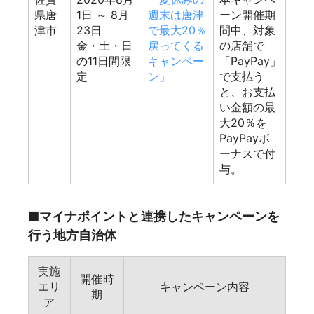
県唐
1日
～ 8月
週末は唐津
ーン開催期
津市
23日
で最大20％
間中、対象
金・土・日
戻ってくる
の店舗で
の11日間限
キャンペー
「PayPay」
定
ン」
で支払う
と、お支払
い金額の最
大20％を
PayPayボ
ーナスで付
与。
■マイナポイントと連携したキャンペーンを
行う地方自治体
実施
開催時
エリ
キャンペーン内容
期
ア