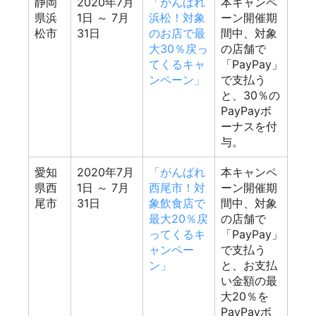
静岡
2020年7月
「がんばれ
本キャンペ
県浜
1日
～ 7月
浜松！対象
ーン開催期
松市
31日
のお店で最
間中、対象
大30％戻っ
の店舗で
てくるキャ
「PayPay」
ンペーン」
で支払う
と、30％の
PayPayボ
ーナスを付
与。
愛知
2020年7月
「がんばれ
本キャンペ
県西
1日
～ 7月
西尾市！対
ーン開催期
尾市
31日
象飲食店で
間中、対象
最大20％戻
の店舗で
ってくるキ
「PayPay」
ャンペー
で支払う
ン」
と、お支払
い金額の最
大20％を
PayPayボ