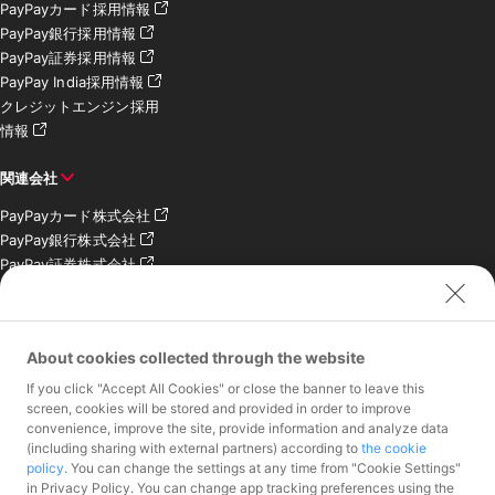
PayPayカード採用情報
PayPay銀行採用情報
PayPay証券採用情報
PayPay India採用情報
クレジットエンジン採用
情報
関連会社
PayPayカード株式会社
PayPay銀行株式会社
PayPay証券株式会社
PayPay SC株式会社
PayPay India Pvt. Ltd.
クレジットエンジン株式
About cookies collected through the website
会社
If you click "Accept All Cookies" or close the banner to leave this
screen, cookies will be stored and provided in order to improve
お問い合わせ
convenience, improve the site, provide information and analyze data
加盟店様専用お問い合わ
(including sharing with external partners) according to
the cookie
policy
. You can change the settings at any time from "Cookie Settings"
せ
in Privacy Policy. You can change app tracking preferences using the